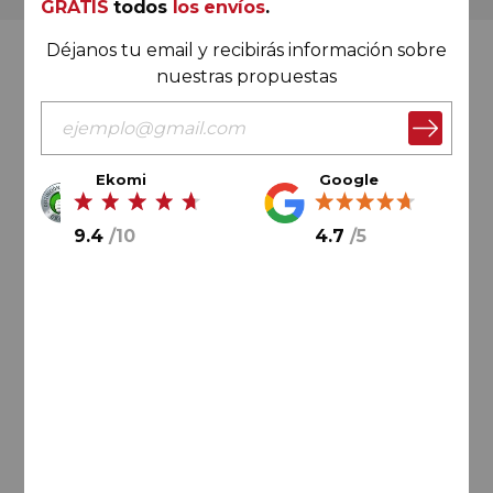
GRATIS
todos
los envíos
.
Déjanos tu email y recibirás información sobre
Valoración Ekomi
nuestras propuestas
Ekomi
Google
9.4
/
10
9.4
/
10
4.7
/
5
Cálculo sobre un total de
33046
valoraciones
Valoración Google