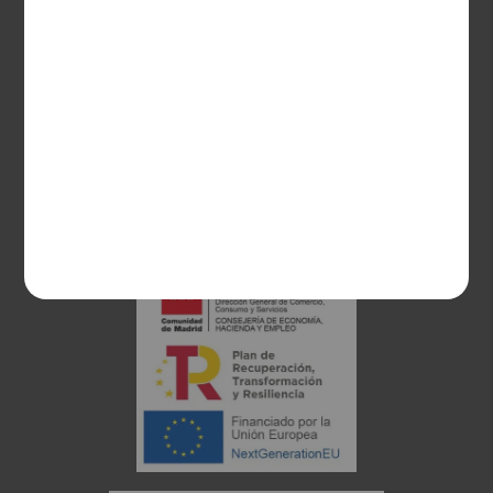
28003 Madrid
sociosvs@vinoseleccion.com
91 453 93 00
686 100 500
Proyecto financiado: