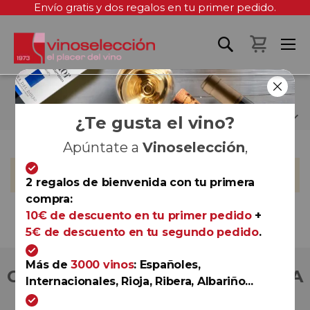
Envío gratis y dos regalos en tu primer pedido.
Mi cest
MERCUREY
¿Te gusta el vino?
Apúntate a
Vinoselección
,
No podemos encontrar productos que coincida con la
selección.
2 regalos de bienvenida con tu primera
compra:
10€ de descuento en tu primer pedido
+
5€ de descuento en tu segundo pedido
.
Más de
3000 vinos
: Españoles,
COMPRA CON TOTAL CONFIANZA
Internacionales, Rioja, Ribera, Albariño...
Más de 180.000 clientes ya lo hacen