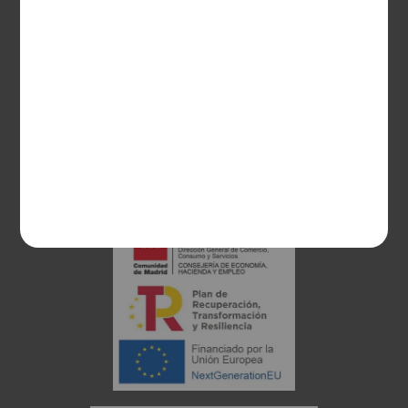
28003 Madrid
sociosvs@vinoseleccion.com
91 453 93 00
686 100 500
Proyecto financiado: