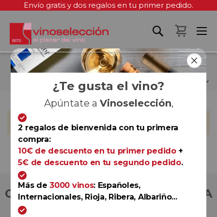
Envío gratis y dos regalos en tu primer pedido.
Mi cest
LA TÂCHE
¿Te gusta el vino?
Apúntate a
Vinoselección
,
No podemos encontrar productos que coincida con la
selección.
2 regalos de bienvenida con tu primera
compra:
10€ de descuento en tu primer pedido
+
5€ de descuento en tu segundo pedido
.
Más de
3000 vinos
: Españoles,
COMPRA CON TOTAL CONFIANZA
Internacionales, Rioja, Ribera, Albariño...
Más de 180.000 clientes ya lo hacen