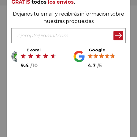
GRATIS
todos
los envíos
.
Déjanos tu email y recibirás información sobre
Valoración Ekomi
nuestras propuestas
Ekomi
Google
9.4
/
10
9.4
/
10
4.7
/
5
Cálculo sobre un total de
33046
valoraciones
Valoración Google