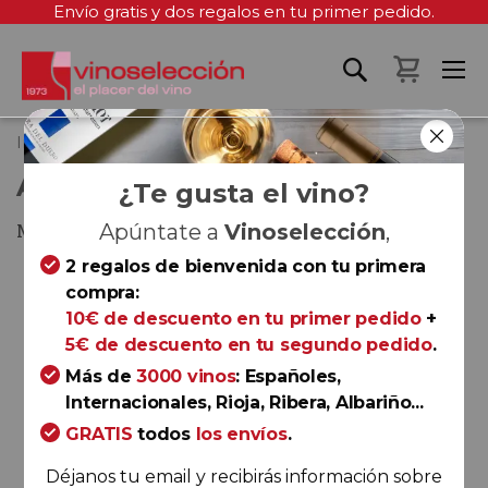
Envío gratis y dos regalos en tu primer pedido.
Mi cest
Inicio
Arrayán Premium 2011
ARRAYÁN PREMIUM 2011
¿Te gusta el vino?
Méntrida
Apúntate a
Vinoselección
,
2 regalos de bienvenida con tu primera
Saltar
compra:
al
10€ de descuento en tu primer pedido
+
final
5€ de descuento en tu segundo pedido
.
de
la
Más de
3000 vinos
: Españoles,
galería
Internacionales, Rioja, Ribera, Albariño...
de
GRATIS
todos
los envíos
.
imágenes
Déjanos tu email y recibirás información sobre