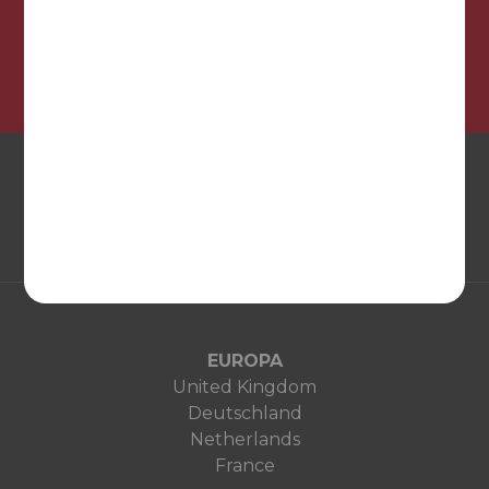
¡Síguenos en nuestras redes sociales!
EUROPA
United Kingdom
Deutschland
Netherlands
France