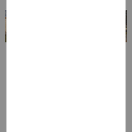
Bodega
Bodegas Arrayán
Enólogo
Maite Sánchez Márquez
Bodeguero
María Marsans