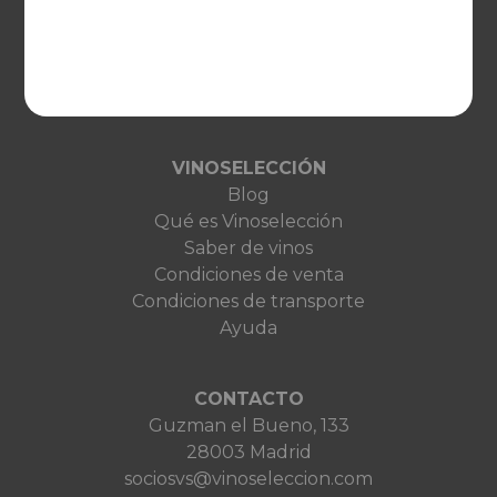
United Kingdom
Deutschland
Netherlands
France
VINOSELECCIÓN
Blog
Qué es Vinoselección
Saber de vinos
Condiciones de venta
Condiciones de transporte
Ayuda
CONTACTO
Guzman el Bueno, 133
28003 Madrid
sociosvs@vinoseleccion.com