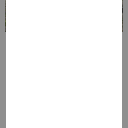
Bodega
Germán R. Blanco
Bodeguero
Germán R. Blanco
Lively Wines
es un proyecto que arranca en
2013 de manos de Germán R. Blanco. Sus
cuatro marcas -La Bicicleta Voladora (D.O.Ca.
Rioja), Quinta Milú (Ribera del Duero), Casa