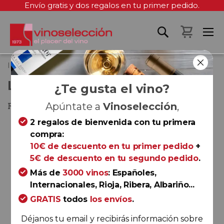
Envío gratis y dos regalos en tu primer pedido.
Mi cest
Inicio
La Bicicleta Voladora 2021
LA BICICLETA VOLADORA 2021
¿Te gusta el vino?
Rioja
Apúntate a
Vinoselección
,
2 regalos de bienvenida con tu primera
Saltar
compra:
al
10€ de descuento en tu primer pedido
+
final
5€ de descuento en tu segundo pedido
.
de
la
Más de
3000 vinos
: Españoles,
galería
Internacionales, Rioja, Ribera, Albariño...
de
GRATIS
todos
los envíos
.
imágenes
Déjanos tu email y recibirás información sobre