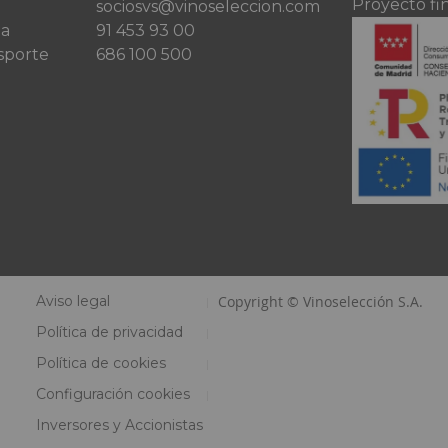
Proyecto fi
sociosvs@vinoseleccion.com
ta
91 453 93 00
sporte
686 100 500
Aviso legal
Copyright © Vinoselección S.A.
Política de privacidad
Política de cookies
Configuración cookies
Inversores y Accionistas