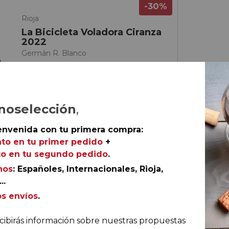
-30%
Rioja
La Bicicleta Voladora Ciranza
2022
Germán R. Blanco
noselección
,
envenida con tu primera compra:
to en tu primer pedido
+
o en tu segundo pedido
.
nos
: Españoles, Internacionales, Rioja,
..
os envíos
.
€
ella
cibirás información sobre nuestras propuestas