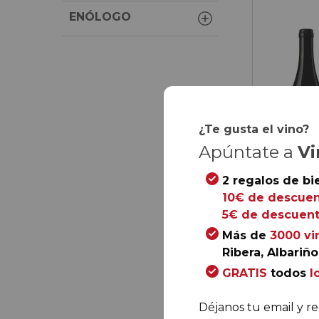
ENÓLOGO
¿Te gusta el vino?
Apúntate a
Vi
2 regalos de bi
10€ de descuen
5€ de descuent
Más de
3000 vi
Ribera, Albariño.
81,
00
€
GRATIS
todos
l
56,
70
9,
45
€
/ bot
Déjanos tu email y re