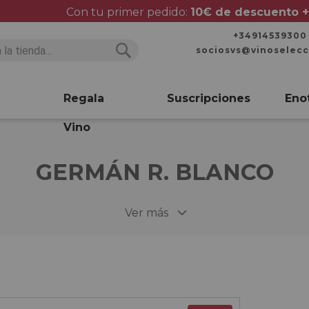
Con tu primer pedido:
10€ de descuento +
+34914539300
sociosvs@vinoselec
Buscar
Buscar
Regala
Suscripciones
Eno
Vino
GERMÁN R. BLANCO
Ver más