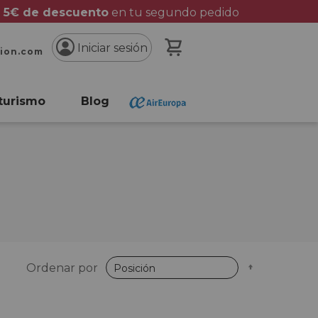
 5€ de descuento
en tu segundo pedido
Mi cesta
Iniciar sesión
cion.com
turismo
Blog
Fijar
Ordenar por
Dirección
Descende