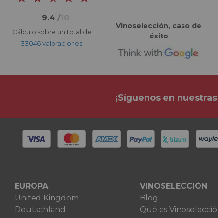
9.4
/
10
Vinoselección, caso de
Cálculo sobre un total de
éxito
33046 valoraciones
¡Síguenos en nuestras
EUROPA
VINOSELECCIÓN
United Kingdom
Blog
Deutschland
Qué es Vinoselecci