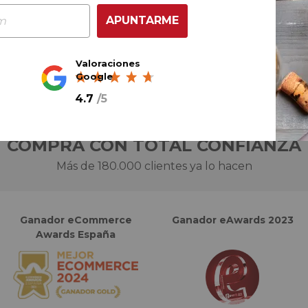
AÑADIR AL CARRITO
APUNTARME
Valoraciones
Google
4.7
/
5
COMPRA CON TOTAL CONFIANZA
Más de 180.000 clientes ya lo hacen
Ganador eCommerce
Ganador eAwards 2023
Awards España