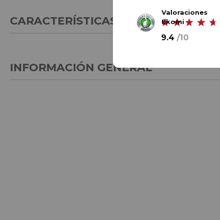
Valoraciones
CARACTERÍSTICAS GENERALES
Ekomi
9.4
/
10
INFORMACIÓN GENERAL