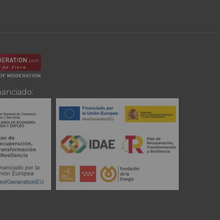
nanciado: