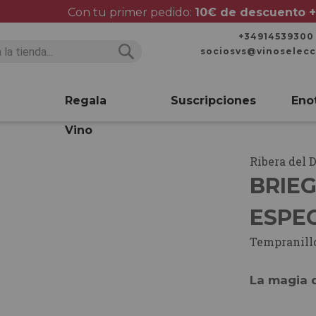
Con tu primer pedido:
10€ de descuento +
+34914539300
sociosvs@vinoselec
Buscar
Buscar
Regala
Suscripciones
Eno
Vino
Ribera del 
BRIE
ESPEC
Tempranill
La magia d