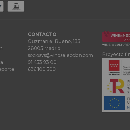
CONTACTO
Guzman el Bueno, 133
ón
28003 Madrid
Proyecto fi
sociosvs@vinoseleccion.com
ta
91 453 93 00
sporte
686 100 500