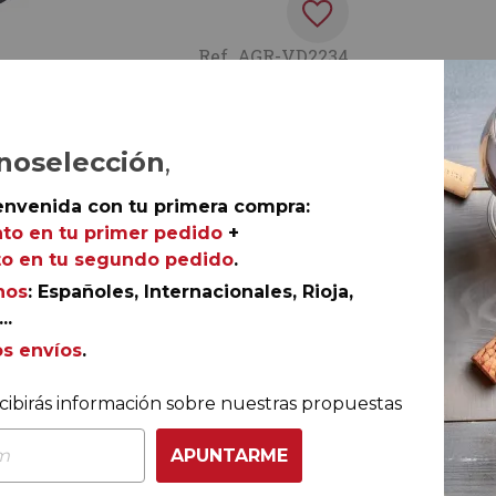
Ref.
AGR-VD2234
noselección
,
n Ribera del Duero. Sus vinos muestran la cara más
envenida con tu primera compra:
pcional materia prima y una elaboración lenta y artesanal
to en tu primer pedido
+
ión Especial 2017
, elaborado sólo para nosotros a parti
o en tu segundo pedido
.
e calidad excepcional. Un ‘ribera’ que busca la
nos
: Españoles, Internacionales, Rioja,
..
os envíos
.
cibirás información sobre nuestras propuestas
APUNTARME