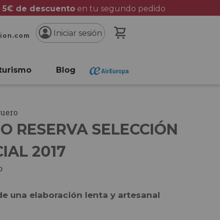
 5€ de descuento
en tu segundo pedido
Mi cesta
Iniciar sesión
cion.com
turismo
Blog
Duero
GO RESERVA SELECCIÓN
IAL 2017
o
e una elaboración lenta y artesanal