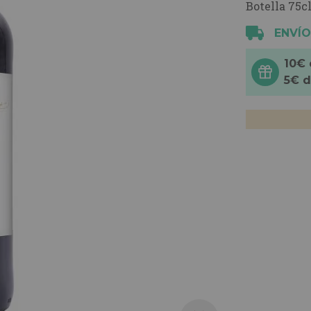
Botella 75cl
ENVÍO
10€
5€ 