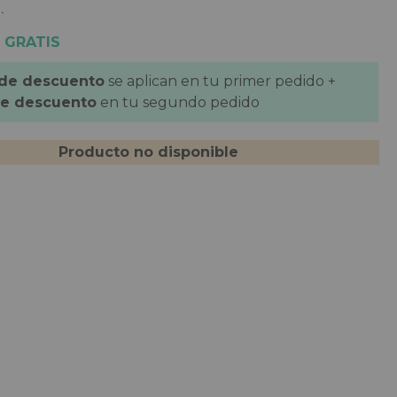
.
 GRATIS
 de descuento
se aplican en tu primer pedido +
de descuento
en tu segundo pedido
Producto no disponible