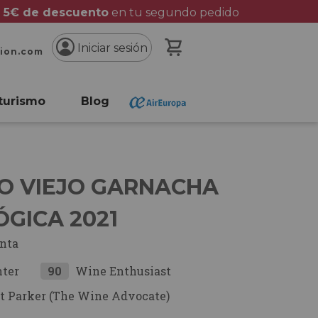
 5€ de descuento
en tu segundo pedido
Mi cesta
Iniciar sesión
cion.com
turismo
Blog
O VIEJO GARNACHA
GICA 2021
inta
nter
90
Wine Enthusiast
t Parker (The Wine Advocate)