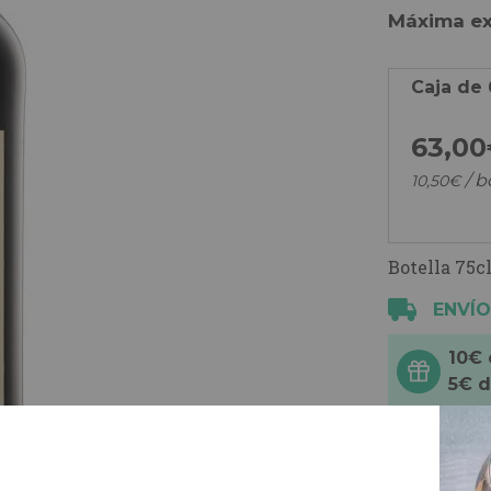
Máxima ex
Caja de 
63,
00
/ b
10,
50
€
Botella 75cl
ENVÍO
10€
5€ 