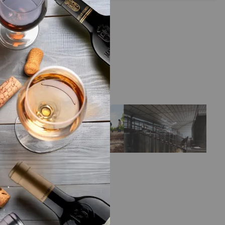
LA BODEGA
de
Bodega
Burgo Viejo