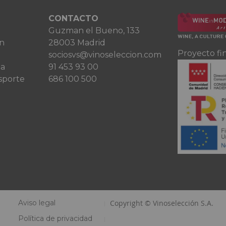
CONTACTO
Guzman el Bueno, 133
ón
28003 Madrid
Proyecto fi
sociosvs@vinoseleccion.com
ta
91 453 93 00
sporte
686 100 500
Aviso legal
Copyright © Vinoselección S.A.
Política de privacidad