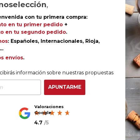
noselección
,
Ref.
AGR-BU2315
envenida con tu primera compra:
to en tu primer pedido
+
o en tu segundo pedido
.
nos
: Españoles, Internacionales, Rioja,
..
rocedente de una única parcela cultivada en ecológico 
os envíos
.
del monte Tambarría. Un vino puro, con máxima expresión
istorsionen. Sedoso, largo y con la entrada dulce
cibirás información sobre nuestras propuestas
APUNTARME
Valoraciones
Google
4.7
/
5