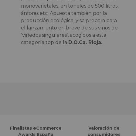
monovarietales, en toneles de 500 litros,
ánforas etc. Apuesta también por la
producción ecológica, y se prepara para
el lanzamiento en breve de sus vinos de
‘viñedos singulares’, acogidos a esta
categoría top de la
D.O.Ca. Rioja.
Finalistas eCommerce
Valoración de
Awards España
consumidores