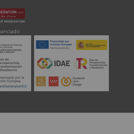
nanciado: