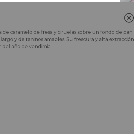
as de caramelo de fresa y ciruelas sobre un fondo de pan
largo y de taninos amables. Su frescura y alta extracción
r del año de vendimia.