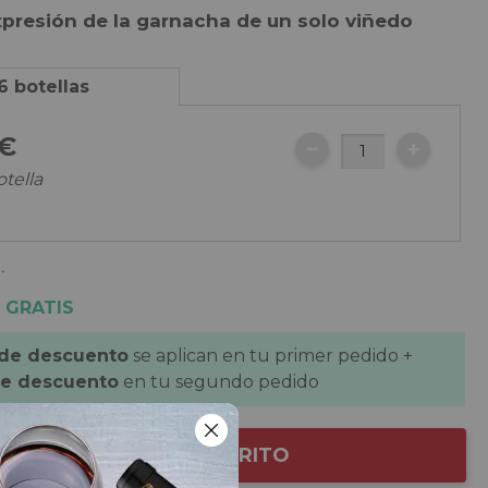
presión de la garnacha de un solo viñedo
6 botellas
€
otella
.
 GRATIS
 de descuento
se aplican en tu primer pedido +
de descuento
en tu segundo pedido
AÑADIR AL CARRITO