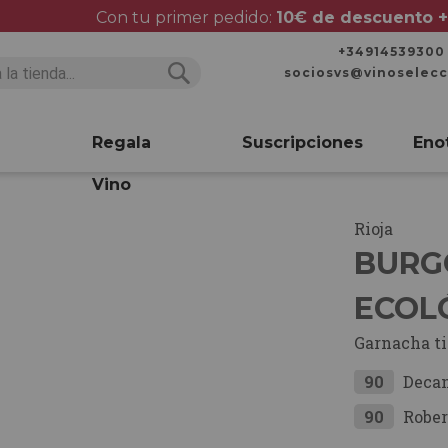
Con tu primer pedido:
10€ de descuento +
+34914539300
sociosvs@vinoselec
Buscar
Buscar
Regala
Suscripciones
Eno
Vino
Rioja
BURG
ECOLÓ
Garnacha t
90
Deca
90
Rober