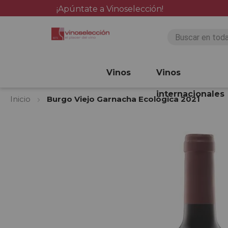
¡Apúntate a Vinoselección!
Vinos
Vinos
internacionales
Inicio
Burgo Viejo Garnacha Ecológica 2021
Saltar
al
final
de
la
galería
de
imágenes