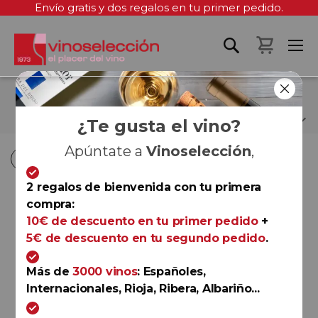
Envío gratis y dos regalos en tu primer pedido.
Mi cest
BURGO VIEJO
¿Te gusta el vino?
Apúntate a
Vinoselección
,
Fi
Fi
Comprar por
Ordenar por
Ordenar por
D
D
2 regalos de bienvenida con tu primera
D
D
compra:
Rioja
10€ de descuento en tu primer pedido
+
Palacio del Burgo Reserva
5€ de descuento en tu segundo pedido
.
2019
Burgo Viejo
Más de
3000 vinos
: Españoles,
90
James Suckling
Internacionales, Rioja, Ribera, Albariño...
92
Decanter