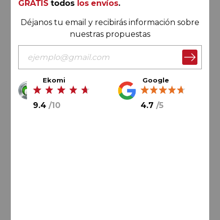
GRATIS
todos
los envíos
.
Déjanos tu email y recibirás información sobre
nuestras propuestas
Ekomi
Google
90,
00
€
9.4
/
10
4.7
/
5
15,
00
€
/ botella
AÑADIR AL CARRITO
Rioja
Burgo Viejo Garnacha