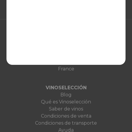
EUROPA
United Kingdom
Deutschland
Netherlands
France
VINOSELECCIÓN
Blog
Qué es Vinoselección
Saber de vinos
Condiciones de venta
Condiciones de transporte
Ayuda