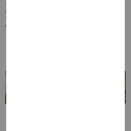
overheersen de intensiteit en expressiviteit van de
primaire aroma's van de Tempranillo. In de mond is
het een gestructureerde, evenwichtige en
aangename wijn, die uitnodigt tot een tweede slok.
LA BODEGA
Bodega