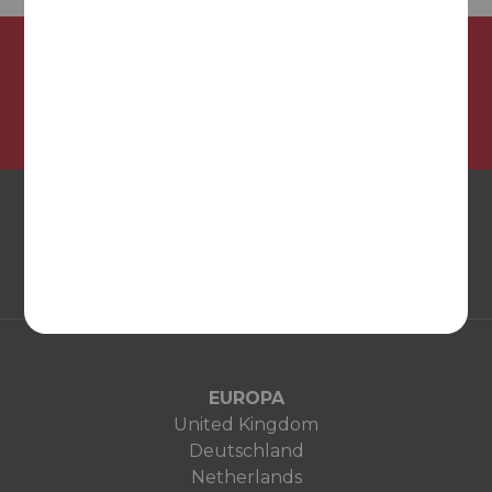
¡Síguenos en nuestras redes sociales!
EUROPA
United Kingdom
Deutschland
Netherlands