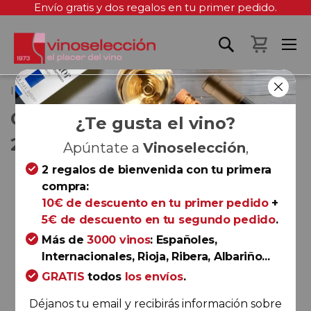
Envío gratis y dos regalos en tu primer pedido.
Mi cest
Inicio
Carmelo Rodero 9 Meses 2024
CARMELO RODERO 9 MESES
¿Te gusta el vino?
2024
Apúntate a
Vinoselección
,
2 regalos de bienvenida con tu primera
Saltar
compra:
al
10€ de descuento en tu primer pedido
+
final
5€ de descuento en tu segundo pedido
.
de
la
Más de
3000 vinos
: Españoles,
galería
Internacionales, Rioja, Ribera, Albariño...
de
GRATIS
todos
los envíos
.
imágenes
Déjanos tu email y recibirás información sobre