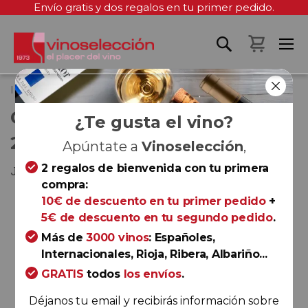
Envío gratis y dos regalos en tu primer pedido.
Mi cest
Inicio
Casa Castillo El Molar 2022
CASA CASTILLO EL MOLAR
¿Te gusta el vino?
2022
Apúntate a
Vinoselección
,
2 regalos de bienvenida con tu primera
Jumilla
compra:
Saltar
10€ de descuento en tu primer pedido
+
al
5€ de descuento en tu segundo pedido
.
final
Más de
3000 vinos
: Españoles,
de
Internacionales, Rioja, Ribera, Albariño...
la
GRATIS
todos
los envíos
.
galería
de
Déjanos tu email y recibirás información sobre