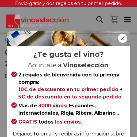
Envío gratis y dos regalos en tu primer pedido.
Mi cest
Inicio
Cerro do Santo Reserva 2017
CERRO DO SANTO RESERVA
¿Te gusta el vino?
2017
Apúntate a
Vinoselección
,
2 regalos de bienvenida con tu primera
Douro
compra:
Saltar
10€ de descuento en tu primer pedido
+
al
5€ de descuento en tu segundo pedido
.
final
Más de
3000 vinos
: Españoles,
de
Internacionales, Rioja, Ribera, Albariño...
la
GRATIS
todos
los envíos
.
galería
de
Déjanos tu email y recibirás información sobre