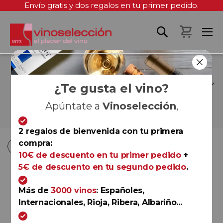
Envío gratis y dos regalos en tu primer pedido.
Mi cest
CONCURSO
INTERNACIONAL
¿Te gusta el vino?
MUNDUS VINI
Apúntate a
Vinoselección
,
2 regalos de bienvenida con tu primera
Fi
Fi
compra:
Comprar por
Ordenar por
Ordenar por
D
D
10€ de descuento en tu primer pedido
+
D
D
5€ de descuento en tu segundo pedido
.
Rioja
Más de
3000 vinos
: Españoles,
Viña Monty Garnacha
Internacionales, Rioja, Ribera, Albariño...
Reserva 2016
Bodegas Montecillo