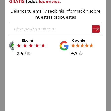
GRATIS
todos
los envíos
.
91
Guía Peñín de los vinos de
España
Déjanos tu email y recibirás información sobre
nuestras propuestas
92
James Suckling
Ekomi
Google
9.4
/
10
4.7
/
5
36,
90
€
AÑADIR AL CARRITO