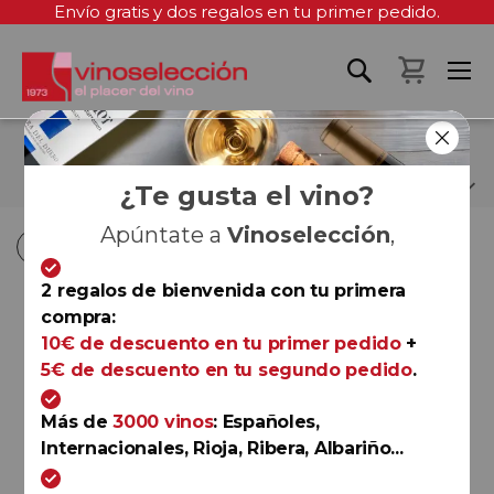
Envío gratis y dos regalos en tu primer pedido.
Mi cest
RAIMAT
¿Te gusta el vino?
Apúntate a
Vinoselección
,
Fi
Fi
Comprar por
Ordenar por
Ordenar por
D
D
2 regalos de bienvenida con tu primera
D
D
compra:
Costers del Segre
10€ de descuento en tu primer pedido
+
Vol d'Ànima de Raimat Rosé
5€ de descuento en tu segundo pedido
.
2025
Raimat
Más de
3000 vinos
: Españoles,
Internacionales, Rioja, Ribera, Albariño...