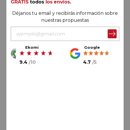
GRATIS
todos
los envíos
.
Déjanos tu email y recibirás información sobre
nuestras propuestas
Ekomi
Google
63,
00
€
9.4
/
10
4.7
/
5
10,
50
€
/ botella
AÑADIR AL CARRITO
Costers del Segre
Vol d'Ànima de Raimat