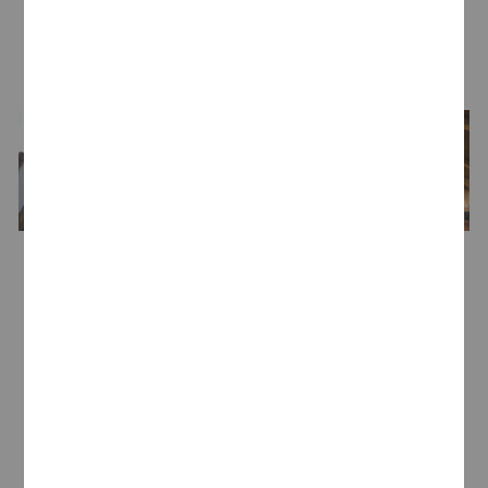
LA BODEGA
Bodega
Raimat
Bodeguero
Grupo Raventós Codorníu