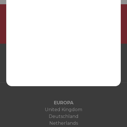
¡Síguenos en nuestras redes sociales!
EUROPA
United Kingdom
Deutschland
Netherlands