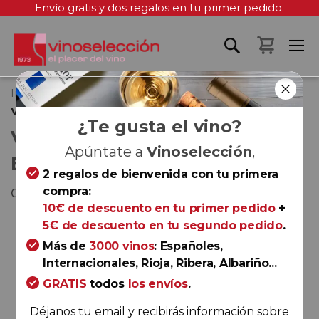
Envío gratis y dos regalos en tu primer pedido.
Mi cest
Inicio
Vol d'Ànima de Raimat Blanco Ecológico 2025
¿Te gusta el vino?
VOL D'ÀNIMA DE RAIMAT
Apúntate a
Vinoselección
,
BLANCO ECOLÓGICO 2025
2 regalos de bienvenida con tu primera
compra:
Costers del Segre
10€ de descuento en tu primer pedido
+
Saltar
5€ de descuento en tu segundo pedido
.
al
Más de
3000 vinos
: Españoles,
final
Internacionales, Rioja, Ribera, Albariño...
de
GRATIS
todos
los envíos
.
la
galería
Déjanos tu email y recibirás información sobre