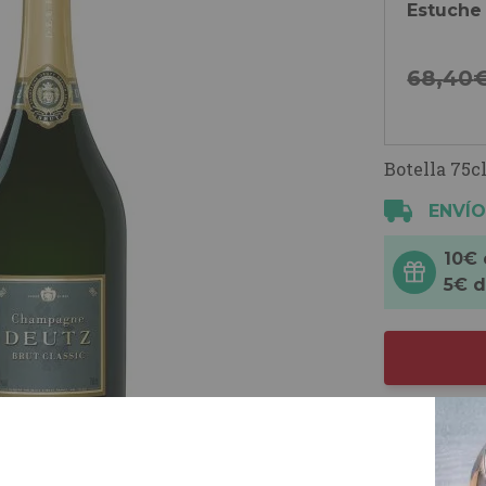
Estuche
68,
40
Botella 75cl
ENVÍO
10€
5€ 