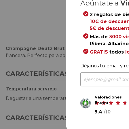
Apúntate a
Vi
2 regalos de bi
10€ de descuen
Saltar
5€ de descuent
al
comienzo
Más de
3000 vi
de
Ribera, Albariño.
Champagne Deutz Brut Classic
es la cuvée más clá
la
GRATIS
todos
l
francesa. Perfecto para aquellos que quieran iniciarse
galería
de
Déjanos tu email y re
imágenes
CARACTERÍSTICAS DE CONSUMO
Temperatura servicio
Valoraciones
Degustar a una temperatura de 9 ºC
Ekomi
9.4
/
10
CARACTERÍSTICAS GENERALES