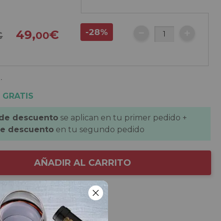
-28%
49,
€
€
00
.
 GRATIS
 de descuento
se aplican en tu primer pedido +
de descuento
en tu segundo pedido
AÑADIR AL CARRITO