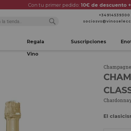
Con tu primer pedido:
10€ de descuento +
+34914539300
sociosvs@vinoselec
Buscar
Buscar
Regala
Suscripciones
Eno
Vino
Champagn
CHAM
CLASS
Chardonna
El clasici