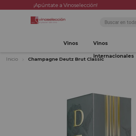
¡Apúntate a Vinoselección!
Vinos
Vinos
internacionales
Inicio
Champagne Deutz Brut Classic
Saltar
al
final
de
la
galería
de
imágenes