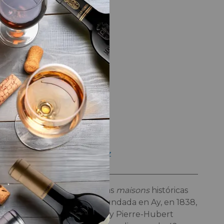
LA BODEGA
Bodega
Champagne Deutz
Deutz
es una de las
maisons
históricas
de Champagne. Fundada en Ay, en 1838,
por William Deutz y Pierre-Hubert