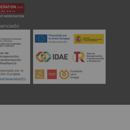
nanciado: