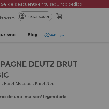
 5€ de descuento
en tu segundo pedido
Mi cesta
Iniciar sesión
cion.com
turismo
Blog
e
PAGNE DEUTZ BRUT
IC
y
,
Pinot Meunier
,
Pinot Noir
smo de una ‘maison’ legendaria