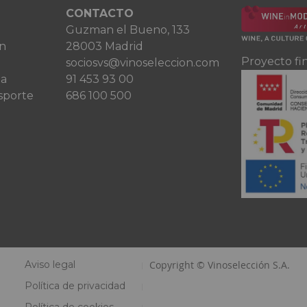
CONTACTO
Guzman el Bueno, 133
ón
28003 Madrid
Proyecto fi
sociosvs@vinoseleccion.com
ta
91 453 93 00
sporte
686 100 500
Aviso legal
Copyright © Vinoselección S.A.
Política de privacidad