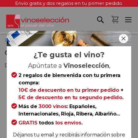
Envío gratis y dos regalos en tu primer pedido.
Mi cest
Inicio
Conciso Branco 2022
CONCISO BRANCO 2022
¿Te gusta el vino?
Dão
Apúntate a
Vinoselección
,
2 regalos de bienvenida con tu primera
Saltar
compra:
al
10€ de descuento en tu primer pedido
+
final
5€ de descuento en tu segundo pedido
.
de
la
Más de
3000 vinos
: Españoles,
galería
Internacionales, Rioja, Ribera, Albariño...
de
GRATIS
todos
los envíos
.
imágenes
Déjanos tu email y recibirás información sobre