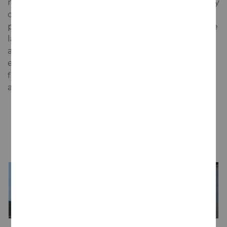
muy brillante y con finas burbujas. En nariz es sutil y
complejo donde nos podemos encontrar aromas
primarios como: pomelo, limón y manzana verde. De
la estancia en rima durante 24 meses tenemos
aromas a panadería, galleta y frutos secos. En boca
es fresco y muy equilibrado entre fruta y acidez. El
final en boca es largo, donde nos encontramos
algunas notas cremosas.
LA BODEGA