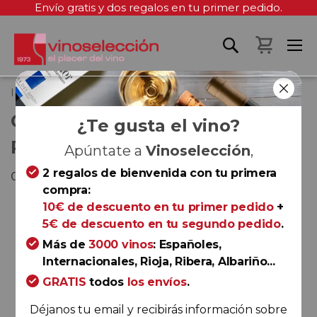
Envío gratis y dos regalos en tu primer pedido.
Mi cest
Inicio
Conde de Haro Brut Reserva 2020
CONDE DE HARO BRUT
¿Te gusta el vino?
RESERVA 2020
Apúntate a
Vinoselección
,
2 regalos de bienvenida con tu primera
Cava
compra:
Saltar
10€ de descuento en tu primer pedido
+
al
5€ de descuento en tu segundo pedido
.
final
Más de
3000 vinos
: Españoles,
de
Internacionales, Rioja, Ribera, Albariño...
la
GRATIS
todos
los envíos
.
galería
de
Déjanos tu email y recibirás información sobre