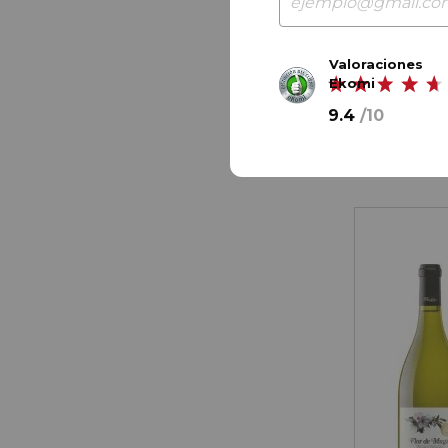
63,
20
€
54,
00
Valoraciones
Ekomi
9,
00
€
/ bot
9.4
/
10