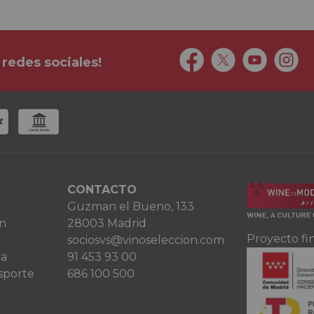
 redes sociales!
CONTACTO
Guzman el Bueno, 133
ón
28003 Madrid
Proyecto fi
sociosvs@vinoseleccion.com
ta
91 453 93 00
sporte
686 100 500