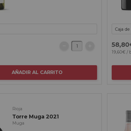
€
58,
80
19,
60
€
/ 
AÑADIR AL CARRITO
Rioja
Torre Muga 2021
Muga