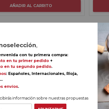
AÑADIR AL CARRITO
-15%
Rioja
Muga Rosado 2025
noselección
,
Muga
envenida con tu primera compra:
to en tu primer pedido
+
o en tu segundo pedido
.
nos
: Españoles, Internacionales, Rioja,
..
os envíos
.
cibirás información sobre nuestras propuestas