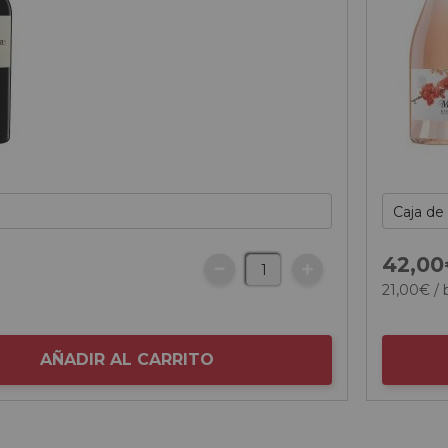
42,
00
21,
00
€
/ 
AÑADIR AL CARRITO