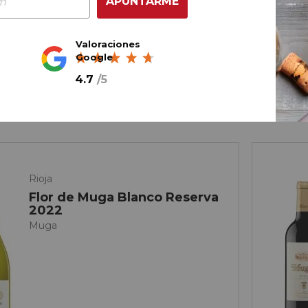
APUNTARME
23,
15
€
Valoraciones
Google
ella
4.7
/
5
AÑADIR AL CARRITO
Rioja
Flor de Muga Blanco Reserva
2022
Muga