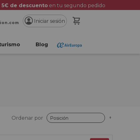
 5€ de descuento
en tu segundo pedido
Mi cesta
Iniciar sesión
cion.com
turismo
Blog
Fijar
Ordenar por
Dirección
Descende