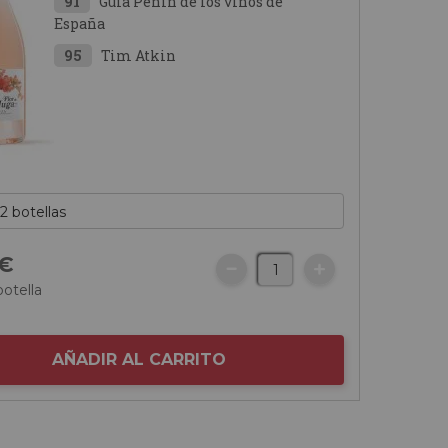
91
Guía Peñín de los vinos de
España
95
Tim Atkin
€
botella
AÑADIR AL CARRITO