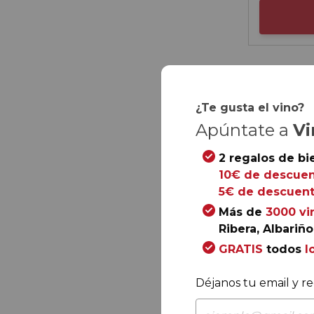
¿Te gusta el vino?
Apúntate a
Vi
2 regalos de bi
10€ de descuen
5€ de descuent
Más de
3000 vi
Ribera, Albariño.
GRATIS
todos
l
Déjanos tu email y re