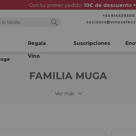
Con tu primer pedido:
10€ de descuento +
+34914539300
sociosvs@vinoselec
Buscar
Buscar
Regala
Suscripciones
Eno
Vino
Muga
FAMILIA MUGA
Ver más