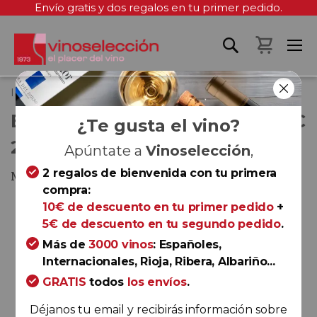
Envío gratis y dos regalos en tu primer pedido.
Mi cest
Inicio
El Enemigo Cabernet Franc 2022
EL ENEMIGO CABERNET FRANC
¿Te gusta el vino?
2022
Apúntate a
Vinoselección
,
2 regalos de bienvenida con tu primera
Mendoza
compra:
Saltar
10€ de descuento en tu primer pedido
+
al
5€ de descuento en tu segundo pedido
.
final
Más de
3000 vinos
: Españoles,
de
Internacionales, Rioja, Ribera, Albariño...
la
GRATIS
todos
los envíos
.
galería
de
Déjanos tu email y recibirás información sobre