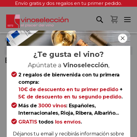
Envío gratis y dos regalos en tu primer pedido.
Mi cest
Inicio
Enolobox – Marzo 2023
ENOLOBOX – MARZO 2023
¿Te gusta el vino?
ENOLOBOX – MARZO 2023
Apúntate a
Vinoselección
,
Saltar
2 regalos de bienvenida con tu primera
al
compra:
final
10€ de descuento en tu primer pedido
+
de
5€ de descuento en tu segundo pedido
.
la
Más de
3000 vinos
: Españoles,
galería
Internacionales, Rioja, Ribera, Albariño...
de
GRATIS
todos
los envíos
.
imágenes
Déjanos tu email y recibirás información sobre