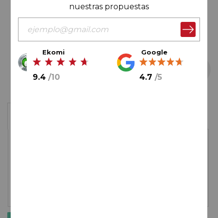
nuestras propuestas
Ekomi
Google
9.4
/
10
4.7
/
5
Saltar
Caja de 3 botellas
al
comienzo
de
24,95€
la
galería
de
imágenes
ENVÍO GRATIS