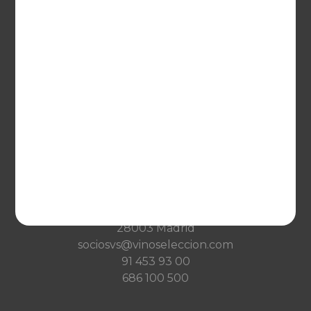
France
VINOSELECCIÓN
Blog
Qué es Vinoselección
Saber de vinos
Condiciones de venta
Condiciones de transporte
Ayuda
CONTACTO
Guzman el Bueno, 133
28003 Madrid
sociosvs@vinoseleccion.com
91 453 93 00
686 100 500