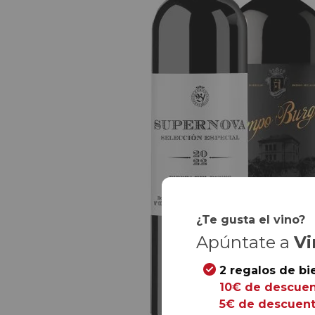
¿Te gusta el vino?
Apúntate a
Vi
2 regalos de bi
10€ de descuen
5€ de descuent