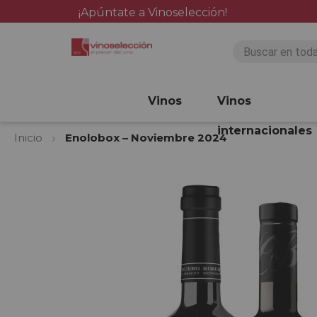
¡Apúntate a Vinoselección!
Vinos
Vinos
internacionales
Inicio
Enolobox – Noviembre 2024
Saltar
al
final
de
la
galería
de
imágenes