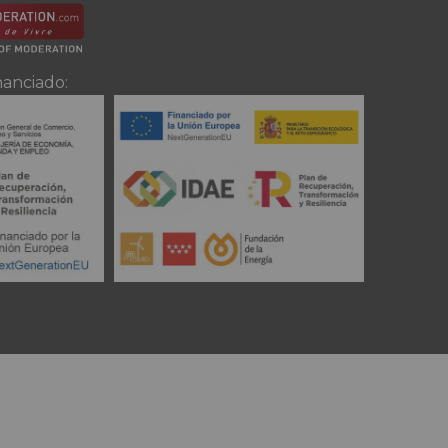
nanciado: