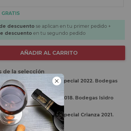
 GRATIS
 de descuento
se aplican en tu primer pedido +
de descuento
en tu segundo pedido
AÑADIR AL CARRITO
 de la selección
de
Supernova Selección Especial 2022.
Bodegas
O. Ribera del Duero.
de
Campo Burgo Reserva 2018.
Bodegas Isidro
O.Ca. Rioja.
de
Finca Sobreño Cuvée Especial Crianza 2021.
breño. D.O. Toro.