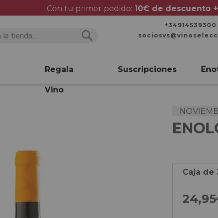
Con tu primer pedido:
10€ de descuento +
+34914539300
sociosvs@vinoselec
Buscar
Buscar
Regala
Suscripciones
Eno
Vino
NOVIEMB
ENOL
Caja de 
24,9