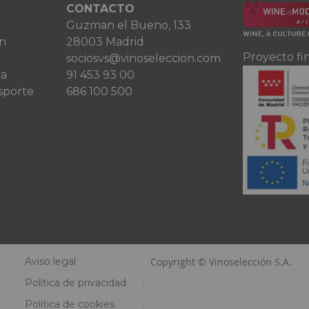
CONTACTO
Guzman el Bueno, 133
ón
28003 Madrid
Proyecto fi
sociosvs@vinoseleccion.com
ta
91 453 93 00
sporte
686 100 500
Aviso legal
Copyright © Vinoselección S.A.
Política de privacidad
Política de cookies