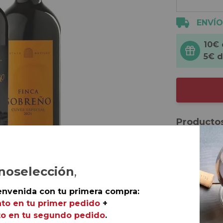
ENVÍO
10€
5€ 
Productos
1 botella 
Briego. D.
1 botella 
noselección
,
Milagro. D.
envenida con tu primera compra:
1 botella 
to en tu primer pedido
+
Bodegas So
o en tu segundo pedido
.