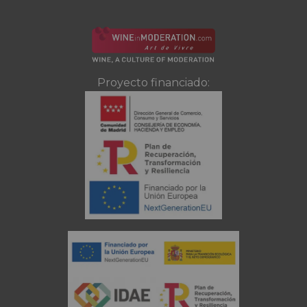
Proyecto financiado: