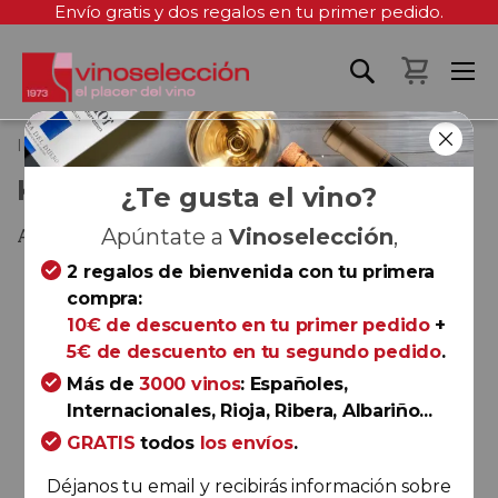
Envío gratis y dos regalos en tu primer pedido.
Mi cest
Inicio
Kientzler Riesling 2023
KIENTZLER RIESLING 2023
¿Te gusta el vino?
Alsacia
Apúntate a
Vinoselección
,
2 regalos de bienvenida con tu primera
Saltar
compra:
al
10€ de descuento en tu primer pedido
+
final
5€ de descuento en tu segundo pedido
.
de
la
Más de
3000 vinos
: Españoles,
galería
Internacionales, Rioja, Ribera, Albariño...
de
GRATIS
todos
los envíos
.
imágenes
Déjanos tu email y recibirás información sobre