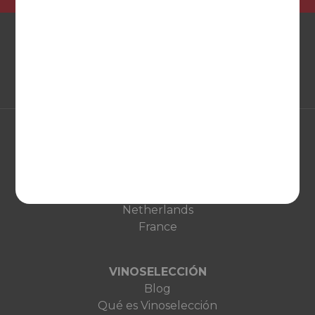
EUROPA
United Kingdom
Deutschland
Netherlands
France
VINOSELECCIÓN
Blog
Qué es Vinoselección