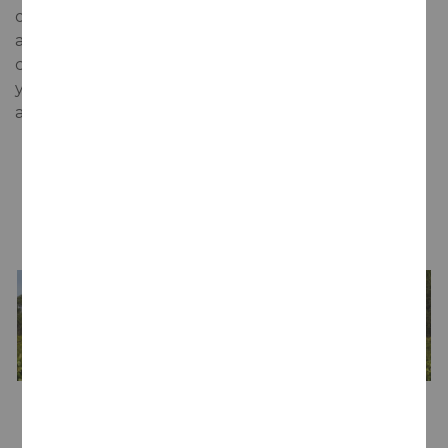
oxigena en la boca, las notas percibidas en la fase
aromática envuelven el paladar de fruta, laureles y
cítricos. Acidez viva que aporta frescura, sabrosidad
y una persistencia sólo atribuible a los mejores
albariños.
LA BODEGA
Bodega