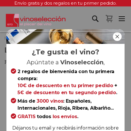
Envío gratis y dos regalos en tu primer pedido.
Mi cest
Inicio
La Val Sobre Lías 2016
LA VAL SOBRE LÍAS 2016
¿Te gusta el vino?
Rías Baixas
Apúntate a
Vinoselección
,
2 regalos de bienvenida con tu primera
Saltar
compra:
al
10€ de descuento en tu primer pedido
+
final
5€ de descuento en tu segundo pedido
.
de
la
Más de
3000 vinos
: Españoles,
galería
Internacionales, Rioja, Ribera, Albariño...
de
GRATIS
todos
los envíos
.
imágenes
Déjanos tu email y recibirás información sobre