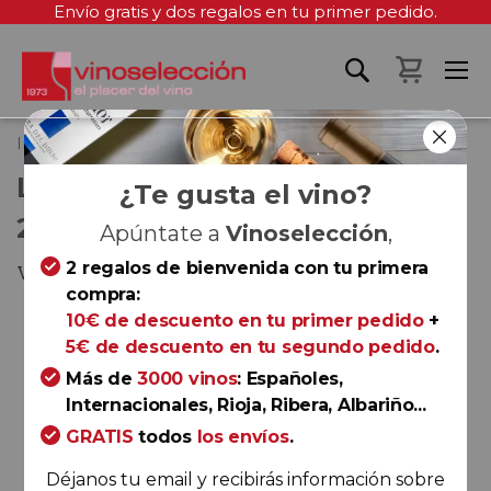
Envío gratis y dos regalos en tu primer pedido.
Mi cest
Inicio
Los Loros Listán Negro 2022
LOS LOROS LISTÁN NEGRO
¿Te gusta el vino?
2022
Apúntate a
Vinoselección
,
2 regalos de bienvenida con tu primera
Valle de Güímar
compra:
Saltar
10€ de descuento en tu primer pedido
+
al
5€ de descuento en tu segundo pedido
.
final
Más de
3000 vinos
: Españoles,
de
Internacionales, Rioja, Ribera, Albariño...
la
GRATIS
todos
los envíos
.
galería
de
Déjanos tu email y recibirás información sobre