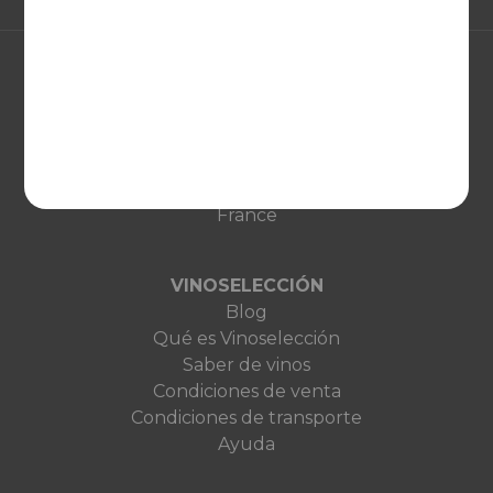
EUROPA
United Kingdom
Deutschland
Netherlands
France
VINOSELECCIÓN
Blog
Qué es Vinoselección
Saber de vinos
Condiciones de venta
Condiciones de transporte
Ayuda