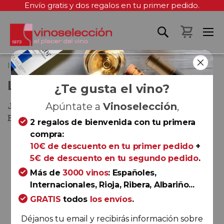
Envío gratis y dos regalos en tu primer pedido.
Mi cest
Inicio
Lustau Moscatel Emilín
LUSTAU MOSCATEL EMILÍN
¿Te gusta el vino?
Jerez-Xérès-Sherry y Manzanilla - Sanlúcar de
Apúntate a
Vinoselección
,
Barrameda
2 regalos de bienvenida con tu primera
compra:
10€ de descuento en tu primer pedido
+
Saltar
5€ de descuento en tu segundo pedido
.
al
final
Más de
3000 vinos
: Españoles,
de
Internacionales, Rioja, Ribera, Albariño...
la
GRATIS
todos
los envíos
.
galería
Déjanos tu email y recibirás información sobre
de