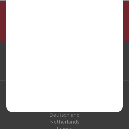
¡Síguenos en nuestras redes sociales!
EUROPA
United Kingdom
Deutschland
Netherlands
France