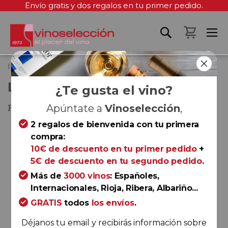
Envío gratis y dos regalos en tu primer pedido.
Mi cest
Inicio
LZ 2022
LZ 2022
¿Te gusta el vino?
Rioja
Apúntate a
Vinoselección
,
2 regalos de bienvenida con tu primera
Saltar
compra:
al
10€ de descuento en tu primer pedido
+
final
5€ de descuento en tu segundo pedido
.
de
la
Más de
3000 vinos
: Españoles,
galería
Internacionales, Rioja, Ribera, Albariño...
de
GRATIS
todos
los envíos
.
imágenes
Déjanos tu email y recibirás información sobre