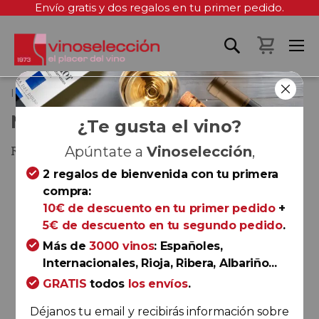
Envío gratis y dos regalos en tu primer pedido.
Mi cest
Inicio
Macán Clásico 2022
MACÁN CLÁSICO 2022
¿Te gusta el vino?
Rioja
Apúntate a
Vinoselección
,
2 regalos de bienvenida con tu primera
Saltar
compra:
al
10€ de descuento en tu primer pedido
+
final
5€ de descuento en tu segundo pedido
.
de
la
Más de
3000 vinos
: Españoles,
galería
Internacionales, Rioja, Ribera, Albariño...
de
GRATIS
todos
los envíos
.
imágenes
Déjanos tu email y recibirás información sobre