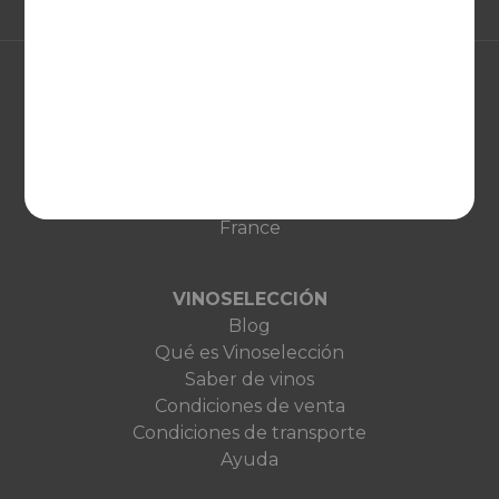
EUROPA
United Kingdom
Deutschland
Netherlands
France
VINOSELECCIÓN
Blog
Qué es Vinoselección
Saber de vinos
Condiciones de venta
Condiciones de transporte
Ayuda