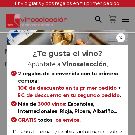
Envío gratis y dos regalos en tu primer pedido.
Mi cest
Inicio
Tipos de uva
Merlot
Minairó 2021
MINAIRÓ 2021
¿Te gusta el vino?
Priorat
Apúntate a
Vinoselección
,
2 regalos de bienvenida con tu primera
Saltar
compra:
al
10€ de descuento en tu primer pedido
+
final
5€ de descuento en tu segundo pedido
.
de
la
Más de
3000 vinos
: Españoles,
galería
Internacionales, Rioja, Ribera, Albariño...
de
GRATIS
todos
los envíos
.
imágenes
Déjanos tu email y recibirás información sobre