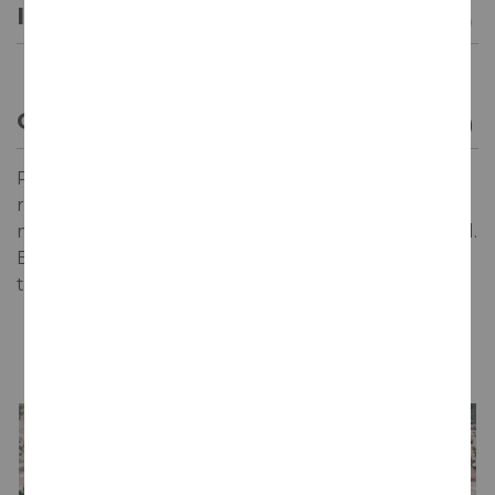
INFORMACIÓN GENERAL
OPINIÓN DE LOS CREADORES
Rojo granate intenso de capa alta. Notas de frutillos
rojos rodeados detoques de fruta negra más
madura e intensa bajo un fondo balsámico muysutil.
En boca fresco, frutal, con notas minerales y un
toque de madera bienintegrada.
LA BODEGA