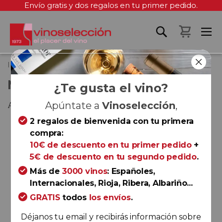
Envío gratis y dos regalos en tu primer pedido.
Mi cest
Inicio
Mira Salinas 2017
MIRA SALINAS 2017
¿Te gusta el vino?
Alicante
Apúntate a
Vinoselección
,
2 regalos de bienvenida con tu primera
Saltar
compra:
al
10€ de descuento en tu primer pedido
+
final
5€ de descuento en tu segundo pedido
.
de
la
Más de
3000 vinos
: Españoles,
galería
Internacionales, Rioja, Ribera, Albariño...
de
GRATIS
todos
los envíos
.
imágenes
Déjanos tu email y recibirás información sobre