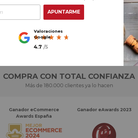
APUNTARME
Ref.
22302M0
Valoraciones
Google
4.7
/
5
COMPRA CON TOTAL CONFIANZA
Más de 180.000 clientes ya lo hacen
Ganador eCommerce
Ganador eAwards 2023
Awards España