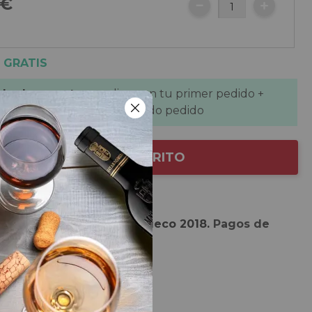
0€
 GRATIS
 de descuento
se aplican en tu primer pedido +
de descuento
en tu segundo pedido
AÑADIR AL CARRITO
 de la selección
 de
Pagos de Anguix Barrueco 2018.
Pagos de
O. Ribera del Duero.