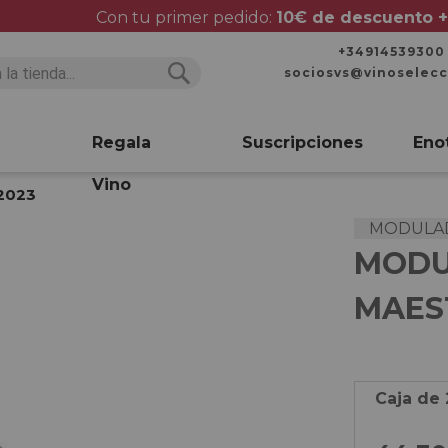
Con tu primer pedido:
10€ de descuento +
+34914539300
sociosvs@vinoselec
Buscar
Buscar
Regala
Suscripciones
Eno
Vino
 2023
MODULAD
MODU
MAES
Caja de 