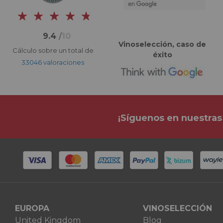
9.4
/
10
Vinoselección, caso de
Cálculo sobre un total de
éxito
33046 valoraciones
¡Síguenos en nuestras
EUROPA
VINOSELECCIÓN
United Kingdom
Blog