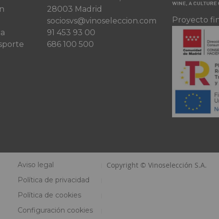
ón
28003 Madrid
Proyecto fi
sociosvs@vinoseleccion.com
ta
91 453 93 00
sporte
686 100 500
Aviso legal
Copyright © Vinoselección S.A.
Política de privacidad
Política de cookies
Configuración cookies