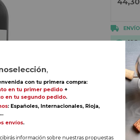
44,3
ENVÍO
10€
5€ 
noselección
,
envenida con tu primera compra:
to en tu primer pedido
+
Productos
o en tu segundo pedido
.
2 botellas
nos
: Españoles, Internacionales, Rioja,
Anguix. D.
..
os envíos
.
cibirás información sobre nuestras propuestas