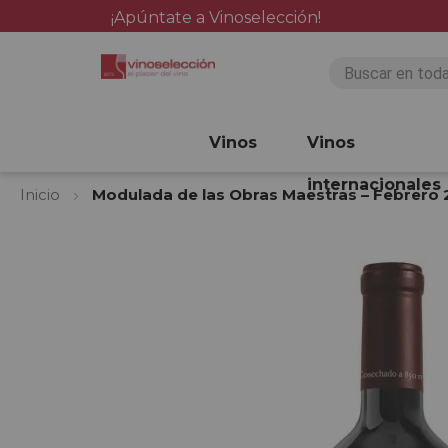
¡Apúntate a Vinoselección!
Vinos
Vinos
internacionales
Inicio
Modulada de las Obras Maestras – Febrero
Saltar
al
final
de
la
galería
de
imágenes