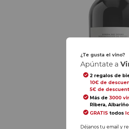
¿Te gusta el vino?
Apúntate a
Vi
2 regalos de bi
10€ de descuen
5€ de descuent
Más de
3000 vi
Ribera, Albariño.
GRATIS
todos
l
Déjanos tu email y re