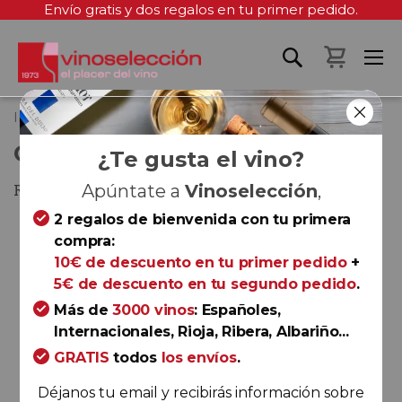
Envío gratis y dos regalos en tu primer pedido.
Mi cest
Inicio
Orben Chocolate Nº3
ORBEN CHOCOLATE Nº3
¿Te gusta el vino?
Rioja
Apúntate a
Vinoselección
,
2 regalos de bienvenida con tu primera
Saltar
compra:
al
10€ de descuento en tu primer pedido
+
final
5€ de descuento en tu segundo pedido
.
de
la
Más de
3000 vinos
: Españoles,
galería
Internacionales, Rioja, Ribera, Albariño...
de
GRATIS
todos
los envíos
.
imágenes
Déjanos tu email y recibirás información sobre