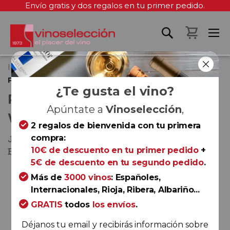
Envío gratis y dos regalos en tu primer pedido.
Mi cest
Inicio
Palo Cortado Viejo Wellington VORS 30 años
¿Te gusta el vino?
PALO CORTADO VIEJO
Apúntate a
Vinoselección
,
WELLINGTON VORS 30 AÑOS
2 regalos de bienvenida con tu primera
compra:
Jerez-Xérès-Sherry y Manzanilla - Sanlúcar de
10€ de descuento en tu primer pedido
+
Barrameda
5€ de descuento en tu segundo pedido
.
Más de
3000 vinos
: Españoles,
Saltar
Internacionales, Rioja, Ribera, Albariño...
al
GRATIS
todos
los envíos
.
final
de
Déjanos tu email y recibirás información sobre