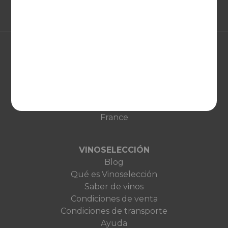
EUROPA
United Kingdom
Deutschland
Netherlands
France
VINOSELECCIÓN
Blog
Qué es Vinoselección
Saber de vinos
Condiciones de venta
Condiciones de transporte
Ayuda