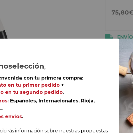
75,80
ENVÍO
10€
5€ 
noselección
,
envenida con tu primera compra:
to en tu primer pedido
+
o en tu segundo pedido
.
Productos
nos
: Españoles, Internacionales, Rioja,
4 botellas
..
D.O. Coste
os envíos
.
cibirás información sobre nuestras propuestas