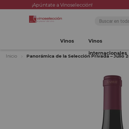
¡Apúntate a Vinoselección!
Vinos
Vinos
internacionales
Inicio
Panorámica de la Selección Privada – Julio 
Saltar
al
final
de
la
galería
de
imágenes