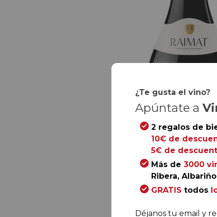
¿Te gusta el vino?
Apúntate a
Vi
2 regalos de bi
10€ de descuen
5€ de descuent
Más de
3000 vi
Ribera, Albariño.
GRATIS
todos
l
Déjanos tu email y re