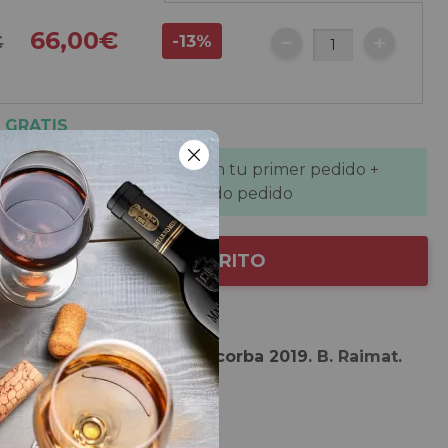
66,00€
€
-13%
 GRATIS
 de descuento
se aplican en tu primer pedido +
de descuento
en tu segundo pedido
AÑADIR AL CARRITO
 de la selección
 de
Raimat Turons de Vallcorba 2019
. B. Raimat.
rs del Segre.