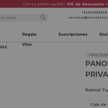
Con tu primer pedido:
10€ de descuento +
+34914539300
sociosvs@vinoselec
Buscar
Buscar
Regala
Suscripciones
Eno
Vino
2022
PANORÁMI
PANO
PRIVA
Raimat Tu
Caja de 