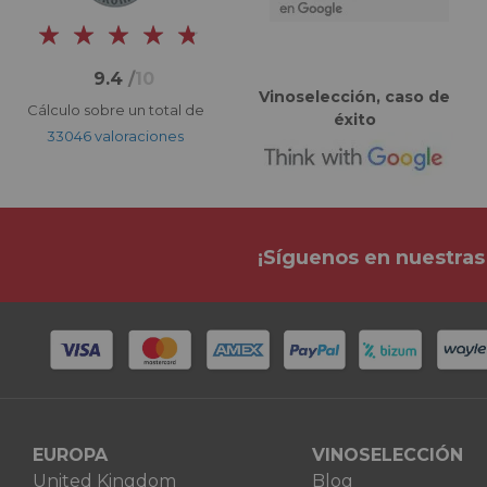
9.4
/
10
Vinoselección, caso de
Cálculo sobre un total de
éxito
33046 valoraciones
¡Síguenos en nuestras
EUROPA
VINOSELECCIÓN
United Kingdom
Blog