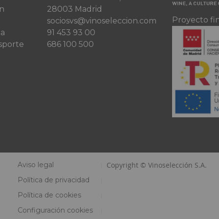
ón
28003 Madrid
Proyecto fi
sociosvs@vinoseleccion.com
ta
91 453 93 00
sporte
686 100 500
Aviso legal
Copyright © Vinoselección S.A.
Política de privacidad
Política de cookies
Configuración cookies