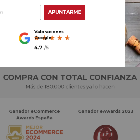
APUNTARME
Ref.
222079
Valoraciones
Google
4.7
/
5
COMPRA CON TOTAL CONFIANZA
Más de 180.000 clientes ya lo hacen
Ganador eCommerce
Ganador eAwards 2023
Awards España