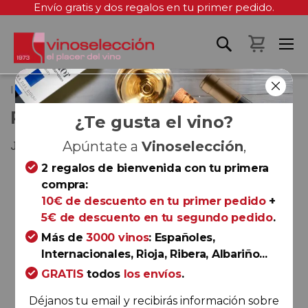
Envío gratis y dos regalos en tu primer pedido.
Mi cest
Inicio
Paraje Las Encebras 2024
PARAJE LAS ENCEBRAS 2024
¿Te gusta el vino?
Jumilla
Apúntate a
Vinoselección
,
2 regalos de bienvenida con tu primera
Saltar
compra:
al
10€ de descuento en tu primer pedido
+
final
5€ de descuento en tu segundo pedido
.
de
la
Más de
3000 vinos
: Españoles,
galería
Internacionales, Rioja, Ribera, Albariño...
de
GRATIS
todos
los envíos
.
imágenes
Déjanos tu email y recibirás información sobre