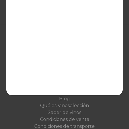
EUROPA
United Kingdom
Deutschland
Netherlands
France
VINOSELECCIÓN
Blog
Qué es Vinoselección
Saber de vinos
Condiciones de venta
Condiciones de transporte