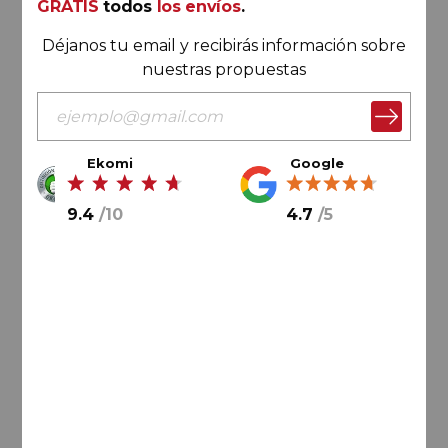
GRATIS
todos
los envíos
.
Déjanos tu email y recibirás información sobre
nuestras propuestas
Ekomi
Google
9.4
/
10
4.7
/
5
125,
00
€
20,
83
€
/ botella
AÑADIR AL CARRITO
Jumilla