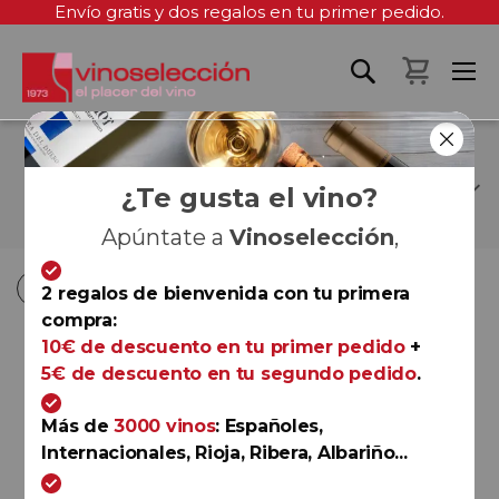
Envío gratis y dos regalos en tu primer pedido.
Mi cest
PILAR ABELLÁN
FERNÁNDEZ
¿Te gusta el vino?
Apúntate a
Vinoselección
,
Fi
Fi
Comprar por
Ordenar por
Ordenar por
2 regalos de bienvenida con tu primera
D
D
compra:
D
D
10€ de descuento en tu primer pedido
+
5€ de descuento en tu segundo pedido
.
Jumilla
Paraje Las Encebras 2024
Más de
3000 vinos
: Españoles,
Bruma del Estrecho de Marín
Internacionales, Rioja, Ribera, Albariño...