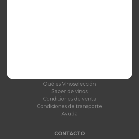
EUROPA
United Kingdom
Deutschland
Netherlands
France
VINOSELECCIÓN
Blog
Qué es Vinoselección
Saber de vinos
Condiciones de venta
Condiciones de transporte
Ayuda
CONTACTO