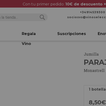
Con tu primer pedido:
10€ de descuento +
+34914539300
sociosvs@vinoselec
Buscar
Buscar
Regala
Suscripciones
Eno
Vino
Jumilla
PARA
Monastrell
1 botella
8,
50
€