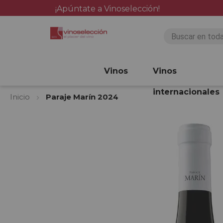
¡Apúntate a Vinoselección!
Vinos
Vinos
internacionales
Inicio
Paraje Marín 2024
Saltar
al
final
de
la
galería
de
imágenes