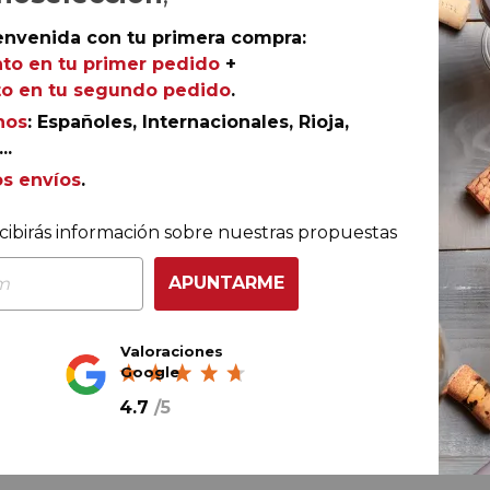
envenida con tu primera compra:
Ref.
AGR-DO0740
to en tu primer pedido
+
o en tu segundo pedido
.
nos
: Españoles, Internacionales, Rioja,
..
os envíos
.
 parcela que elabora la bodega jumillana Bruma del
edad reina de la D.O. La ubicación de las cepas de las qu
cibirás información sobre nuestras propuestas
la otra más expuesta al sol, dotan a este tinto joven de
empo, de una notable y cálida madurez.
APUNTARME
Valoraciones
Google
4.7
/
5