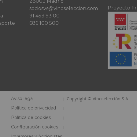
ón
28003 Madrid
Proyecto fi
sociosvs@vinoseleccion.com
ta
91 453 93 00
sporte
686 100 500
Aviso legal
Copyright © Vinoselección S.A.
Política de privacidad
Política de cookies
Configuración cookies
Inversores y Accionistas