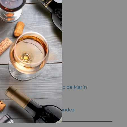
LA BODEGA
e
Bodega
Bruma del Estrecho de Marín
Enólogo
Pilar Abellán Fernández