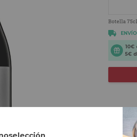
Botella 75cl
ENVÍO
10€
5€ 
noselección
,