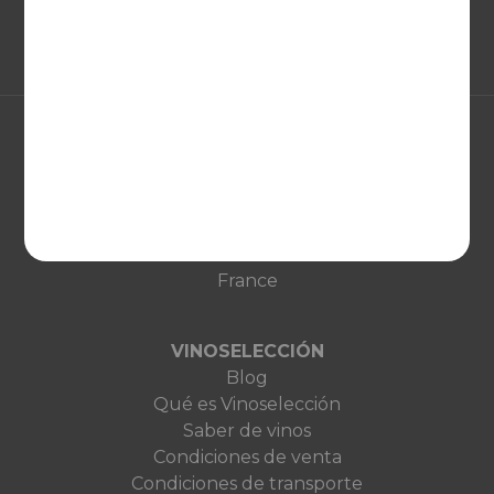
EUROPA
United Kingdom
Deutschland
Netherlands
France
VINOSELECCIÓN
Blog
Qué es Vinoselección
Saber de vinos
Condiciones de venta
Condiciones de transporte