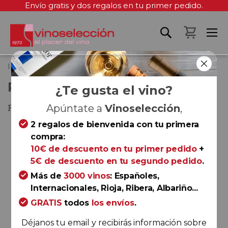
Envío gratis y dos regalos en tu primer pedido.
Mi cest
Inicio
Pujanza Norte 2022
PUJANZA NORTE 2022
¿Te gusta el vino?
Rioja
Apúntate a
Vinoselección
,
2 regalos de bienvenida con tu primera
Saltar
compra:
al
10€ de descuento en tu primer pedido
+
final
5€ de descuento en tu segundo pedido
.
de
la
Más de
3000 vinos
: Españoles,
galería
Internacionales, Rioja, Ribera, Albariño...
de
GRATIS
todos
los envíos
.
imágenes
Déjanos tu email y recibirás información sobre