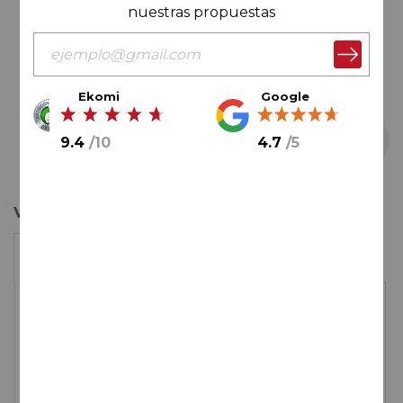
nuestras propuestas
Ekomi
Google
9.4
/
10
4.7
/
5
Saltar
Valor riojano en alza
al
comienzo
1 botella
de
la
galería
55,
00
€
de
imágenes