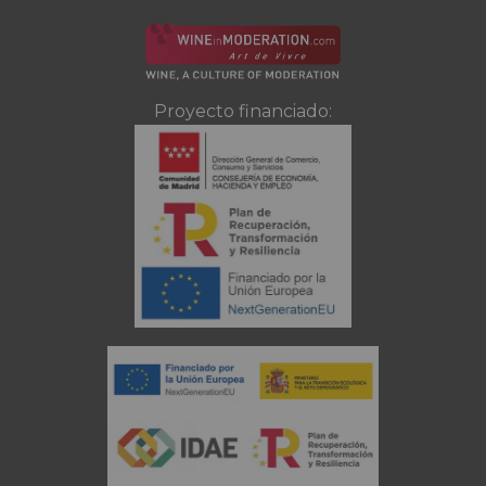
Proyecto financiado: