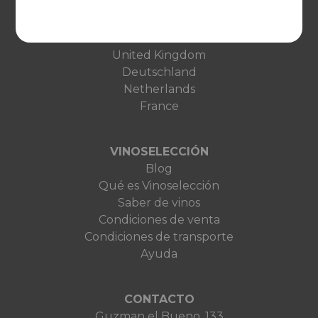
EUROPA
United Kingdom
Deutschland
Netherlands
France
VINOSELECCIÓN
Blog
Qué es Vinoselección
Saber de vinos
Condiciones de venta
Condiciones de transporte
Ayuda
CONTACTO
Guzman el Bueno, 133