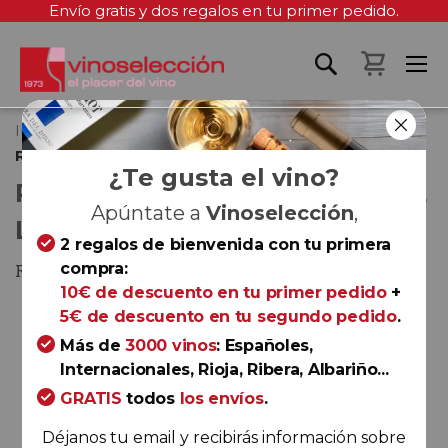
Envío gratis y dos regalos en tu primer pedido.
Mi cest
Inicio
Ramón Bilbao Selección de la Familia Reserva 2018
¿Te gusta el vino?
RAMÓN BILBAO SELECCIÓN DE
Apúntate a
Vinoselección
,
LA FAMILIA RESERVA 2018
2 regalos de bienvenida con tu primera
compra:
Rioja
10€ de descuento en tu primer pedido
+
Saltar
5€ de descuento en tu segundo pedido
.
al
Más de
3000 vinos
: Españoles,
final
Internacionales, Rioja, Ribera, Albariño...
de
GRATIS
todos
los envíos
.
la
galería
Déjanos tu email y recibirás información sobre