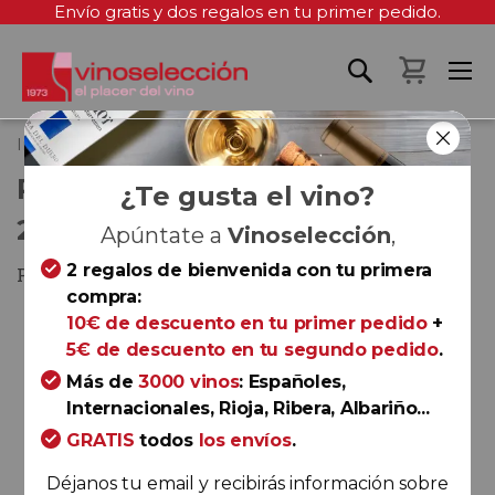
Envío gratis y dos regalos en tu primer pedido.
Mi cest
Inicio
Ribera del Cuarzo Clásico 2022
RIBERA DEL CUARZO CLÁSICO
¿Te gusta el vino?
2022
Apúntate a
Vinoselección
,
2 regalos de bienvenida con tu primera
Patagonia
compra:
Saltar
10€ de descuento en tu primer pedido
+
al
5€ de descuento en tu segundo pedido
.
final
Más de
3000 vinos
: Españoles,
de
Internacionales, Rioja, Ribera, Albariño...
la
GRATIS
todos
los envíos
.
galería
de
Déjanos tu email y recibirás información sobre