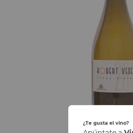
¿Te gusta el vino?
Apúntate a
Vi