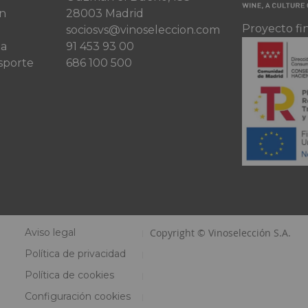
ón
28003 Madrid
Proyecto fi
sociosvs@vinoseleccion.com
ta
91 453 93 00
sporte
686 100 500
Aviso legal
Copyright © Vinoselección S.A.
Política de privacidad
Política de cookies
Configuración cookies