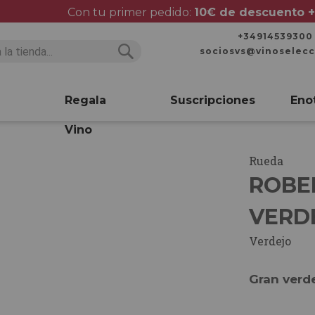
Con tu primer pedido:
10€ de descuento +
+34914539300
sociosvs@vinoselec
Buscar
Buscar
Regala
Suscripciones
Eno
Vino
Rueda
ROBE
VERD
Verdejo
Gran verde