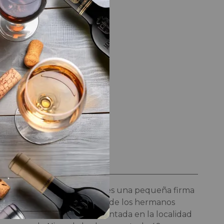
LA BODEGA
Bodega
Herrero Bodega
Herrero Bodega
es una pequeña firma
familiar propiedad de los hermanos
Herrero Vedel. Asentada en la localidad