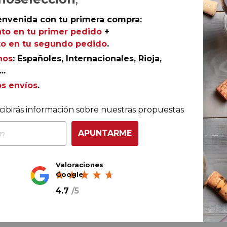
envenida con tu primera compra:
Ref.
AGR-DN1502
to en tu primer pedido
+
o en tu segundo pedido
.
nos
: Españoles, Internacionales, Rioja,
..
os envíos
.
 en pie franco,
Robert Vedel Cepas Viejas Verdejo
lvente blanco que los hermanos Herrero Vedel,
cibirás información sobre nuestras propuestas
viana de Nieva, crearon para rendir tributo a su abuelo
APUNTARME
Valoraciones
Google
4.7
/
5