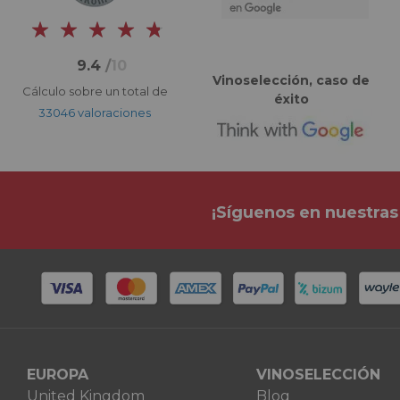
9.4
/
10
Vinoselección, caso de
Cálculo sobre un total de
éxito
33046 valoraciones
¡Síguenos en nuestras
EUROPA
VINOSELECCIÓN
United Kingdom
Blog