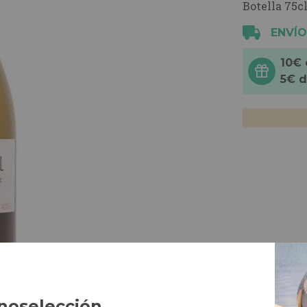
Botella 75cl
ENVÍO
10€
5€ 
noselección
,