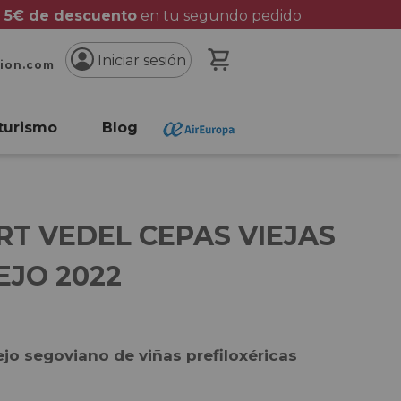
 5€ de descuento
en tu segundo pedido
Mi cesta
Iniciar sesión
cion.com
turismo
Blog
RT VEDEL CEPAS VIEJAS
EJO 2022
jo segoviano de viñas prefiloxéricas