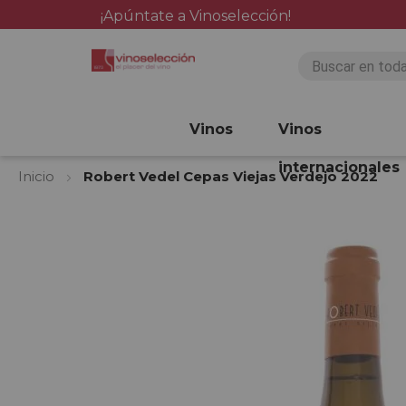
¡Apúntate a Vinoselección!
Vinos
Vinos
internacionales
Inicio
Robert Vedel Cepas Viejas Verdejo 2022
Saltar
al
final
de
la
galería
de
imágenes