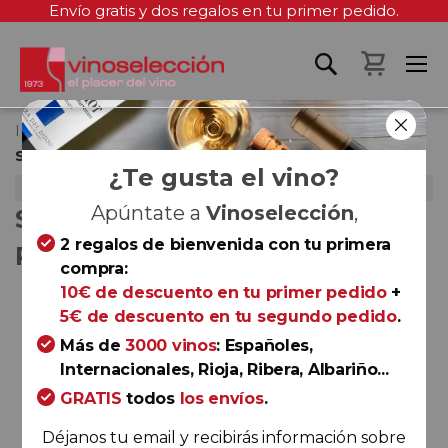
Envío gratis y dos regalos en tu primer pedido.
Mi cest
Inicio
SELECCIÓN BIMESTRAL PRIVADA - Junio 2020
¿Te gusta el vino?
SELECCIÓN BIMESTRAL PRIVADA - JUNIO 2020
Apúntate a
Vinoselección
,
SELECCIÓN BIMESTRAL
2 regalos de bienvenida con tu primera
PRIVADA - JUNIO 2020
compra:
10€ de descuento en tu primer pedido
+
Saltar
5€ de descuento en tu segundo pedido
.
al
final
Más de
3000 vinos
: Españoles,
de
Internacionales, Rioja, Ribera, Albariño...
la
GRATIS
todos
los envíos
.
galería
Déjanos tu email y recibirás información sobre
de