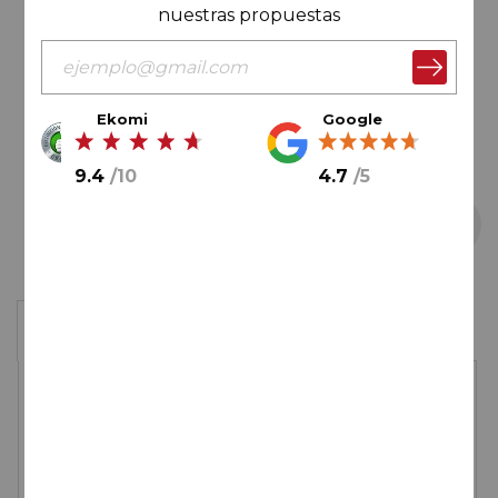
nuestras propuestas
imágenes
Ekomi
Google
9.4
/
10
4.7
/
5
Saltar
Caja de 6 botellas
al
comienzo
de
97,00€
la
galería
de
imágenes