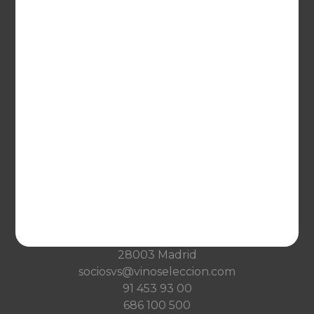
Netherlands
France
VINOSELECCIÓN
Blog
Qué es Vinoselección
Saber de vinos
Condiciones de venta
Condiciones de transporte
Ayuda
CONTACTO
Guzman el Bueno, 133
28003 Madrid
sociosvs@vinoseleccion.com
91 453 93 00
686 100 500