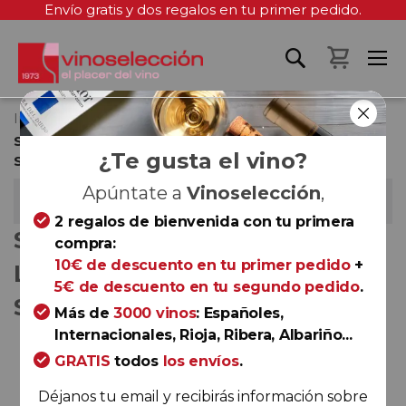
Envío gratis y dos regalos en tu primer pedido.
Mi cest
Inicio
Selección Panorámica de la Selección Privada -
¿Te gusta el vino?
Septiembre 2020
SELECCIÓN PANORÁMICA DE LA SELECCIÓN
Apúntate a
Vinoselección
,
PRIVADA - SEPTIEMBRE 2020
2 regalos de bienvenida con tu primera
SELECCIÓN PANORÁMICA DE
compra:
10€ de descuento en tu primer pedido
+
LA SELECCIÓN PRIVADA -
5€ de descuento en tu segundo pedido
.
SEPTIEMBRE 2020
Más de
3000 vinos
: Españoles,
Internacionales, Rioja, Ribera, Albariño...
Saltar
GRATIS
todos
los envíos
.
al
final
Déjanos tu email y recibirás información sobre