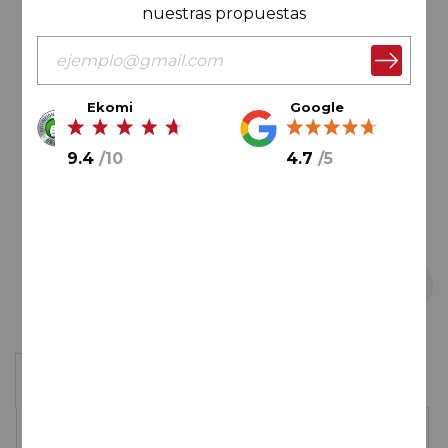
de
nuestras propuestas
la
galería
de
imágenes
Ekomi
Google
9.4
/
10
4.7
/
5
Saltar
Caja de 4 botellas
al
comienzo
de
62,00€
la