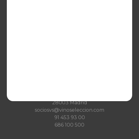
France
VINOSELECCIÓN
Blog
Qué es Vinoselección
Saber de vinos
Condiciones de venta
Condiciones de transporte
Ayuda
CONTACTO
Guzman el Bueno, 133
28003 Madrid
sociosvs@vinoseleccion.com
91 453 93 00
686 100 500