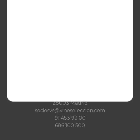
France
VINOSELECCIÓN
Blog
Qué es Vinoselección
Saber de vinos
Condiciones de venta
Condiciones de transporte
Ayuda
CONTACTO
Guzman el Bueno, 133
28003 Madrid
sociosvs@vinoseleccion.com
91 453 93 00
686 100 500