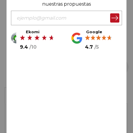
nuestras propuestas
de
imágenes
Ekomi
Google
9.4
/
10
4.7
/
5
Saltar
Caja de 4 botellas
al
comienzo
de
65,00€
la
galería
de