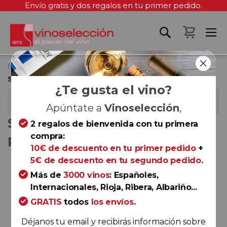
Envío gratis y dos regalos en tu primer pedido.
Mi cest
Inicio
SELECCIÓN PANORÁMICA PRIVADA - Junio 2020
¿Te gusta el vino?
SELECCIÓN PANORÁMICA PRIVADA - JUNIO
Apúntate a
Vinoselección
,
2020
SELECCIÓN PANORÁMICA
2 regalos de bienvenida con tu primera
compra:
PRIVADA - JUNIO 2020
10€ de descuento en tu primer pedido
+
5€ de descuento en tu segundo pedido
.
Saltar
al
Más de
3000 vinos
: Españoles,
final
Internacionales, Rioja, Ribera, Albariño...
de
GRATIS
todos
los envíos
.
la
Déjanos tu email y recibirás información sobre
galería