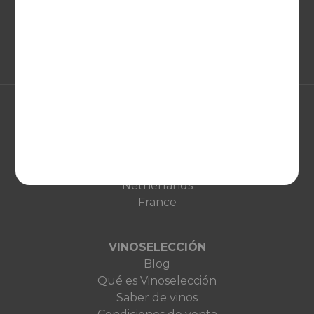
EUROPA
United Kingdom
Deutschland
Netherlands
France
VINOSELECCIÓN
Blog
Qué es Vinoselección
Saber de vinos