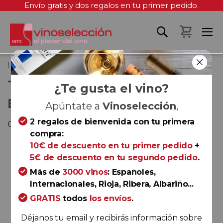
Envío gratis y dos regalos en tu primer pedido.
Mi cest
Inicio
Tres Cuestas Edición Especial 2022
TRES CUESTAS EDICIÓN
¿Te gusta el vino?
ESPECIAL 2022
Apúntate a
Vinoselección
,
2 regalos de bienvenida con tu primera
Cigales
compra:
Saltar
10€ de descuento en tu primer pedido
+
al
5€ de descuento en tu segundo pedido
.
final
Más de
3000 vinos
: Españoles,
de
Internacionales, Rioja, Ribera, Albariño...
la
GRATIS
todos
los envíos
.
galería
de
Déjanos tu email y recibirás información sobre