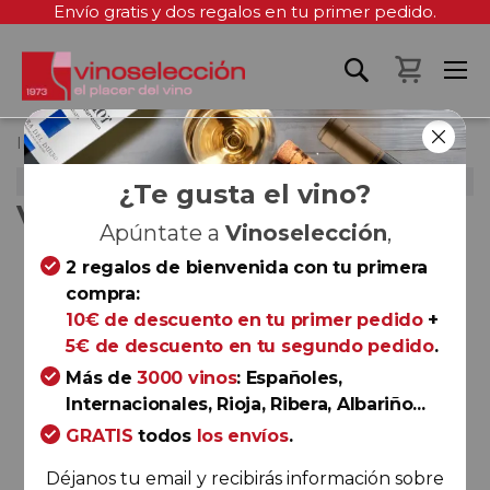
Envío gratis y dos regalos en tu primer pedido.
Mi cest
Inicio
Viña Mayor Reserva 2014
NOVIEMBRE 2018
¿Te gusta el vino?
VIÑA MAYOR RESERVA 2014
Apúntate a
Vinoselección
,
Saltar
2 regalos de bienvenida con tu primera
al
compra:
final
10€ de descuento en tu primer pedido
+
de
5€ de descuento en tu segundo pedido
.
la
Más de
3000 vinos
: Españoles,
galería
Internacionales, Rioja, Ribera, Albariño...
de
GRATIS
todos
los envíos
.
imágenes
Déjanos tu email y recibirás información sobre