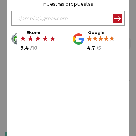
nuestras propuestas
Ekomi
Google
9.4
/
10
4.7
/
5
Saltar
Caja de 4 botellas
al
comienzo
de
65,40€
la
galería
de
imágenes
ENVÍO GRATIS