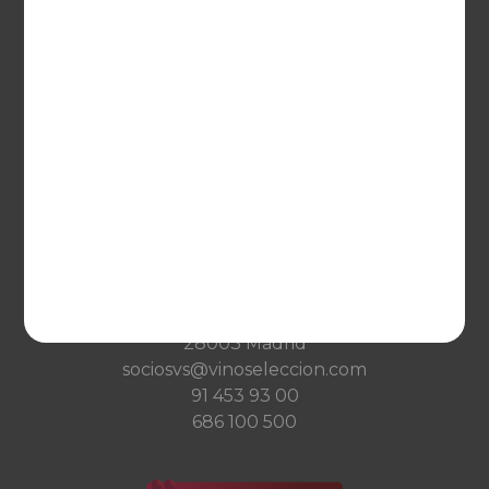
VINOSELECCIÓN
Blog
Qué es Vinoselección
Saber de vinos
Condiciones de venta
Condiciones de transporte
Ayuda
CONTACTO
Guzman el Bueno, 133
28003 Madrid
sociosvs@vinoseleccion.com
91 453 93 00
686 100 500