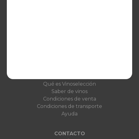
EUROPA
United Kingdom
Deutschland
Netherlands
France
VINOSELECCIÓN
Blog
Qué es Vinoselección
Saber de vinos
Condiciones de venta
Condiciones de transporte
Ayuda
CONTACTO