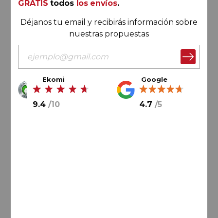
GRATIS
todos
los envíos
.
Déjanos tu email y recibirás información sobre
nuestras propuestas
Ekomi
Google
9.4
/
10
4.7
/
5
54,
00
€
18,
00
€
/ botella
AÑADIR AL CARRITO
Monterrei