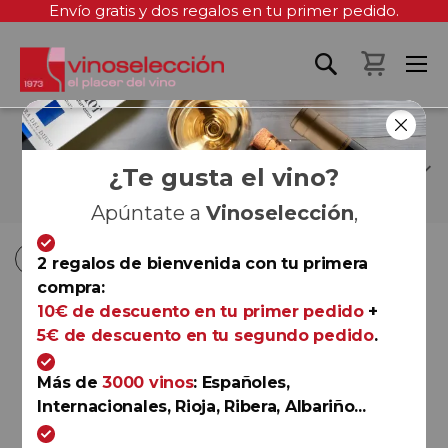
Envío gratis y dos regalos en tu primer pedido.
Mi cest
ADEGA COOPERATIVA
TERRAS DO CIGARRÓN
¿Te gusta el vino?
Apúntate a
Vinoselección
,
Fi
Fi
Comprar por
Ordenar por
Ordenar por
2 regalos de bienvenida con tu primera
D
D
compra:
D
D
10€ de descuento en tu primer pedido
+
5€ de descuento en tu segundo pedido
.
Monterrei
Terras do Cigarrón Mágnum
2025
Más de
3000 vinos
: Españoles,
Adega Cooperativa Terras do Cigarrón
Internacionales, Rioja, Ribera, Albariño...