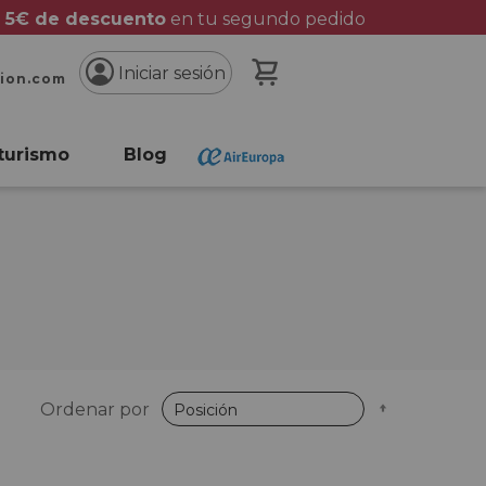
 5€ de descuento
en tu segundo pedido
Mi cesta
Iniciar sesión
cion.com
turismo
Blog
Fijar
Ordenar por
Dirección
Descende