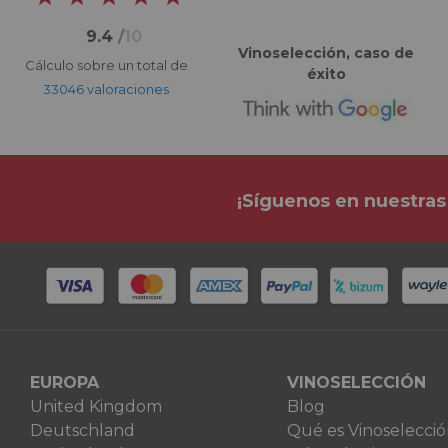
9.4
/
10
Vinoselección, caso de
Cálculo sobre un total de
éxito
33046 valoraciones
¡Síguenos en nuestras
EUROPA
VINOSELECCIÓN
United Kingdom
Blog
Deutschland
Qué es Vinoselecci