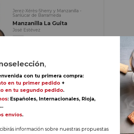
Jerez-Xérès-Sherry y Manzanilla -
Sanlúcar de Barrameda
Manzanilla La Guita
José Estévez
90
Robert Parker (The Wine
Advocate)
91
Guía Peñín de los vinos de
España
noselección
,
envenida con tu primera compra:
to en tu primer pedido
+
o en tu segundo pedido
.
nos
: Españoles, Internacionales, Rioja,
..
€
os envíos
.
tella
cibirás información sobre nuestras propuestas