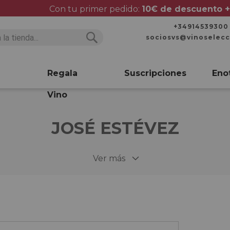
Con tu primer pedido:
10€ de descuento +
+34914539300
sociosvs@vinoselec
Buscar
Buscar
Regala
Suscripciones
Eno
Vino
JOSÉ ESTÉVEZ
Ver más