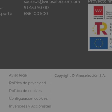
Proyecto fi
sociosvs@vinoseleccion.com
ta
91 453 93 00
sporte
686 100 500
Aviso legal
Copyright © Vinoselección S.A.
Política de privacidad
Política de cookies
Configuración cookies
Inversores y Accionistas