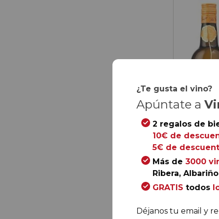
¿Te gusta el vino?
Apúntate a
Vi
2 regalos de bi
10€ de descuen
5€ de descuent
Más de
3000 vi
Ribera, Albariño.
63,
60
GRATIS
todos
l
10,
60
€
/ bo
Déjanos tu email y re