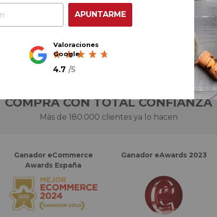
AÑADIR AL CARRITO
APUNTARME
Valoraciones
Google
4.7
/
5
COMPRA CON TOTAL CONFIANZA
Más de 180.000 clientes ya lo hacen
Ganador eCommerce
Ganador eAwards 2023
Awards España