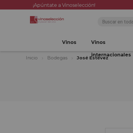
¡Apúntate a Vinoselección!
Vinos
Vinos
internacionales
Inicio
Bodegas
José Estévez