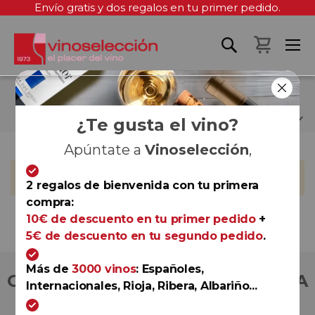
Envío gratis y dos regalos en tu primer pedido.
Mi cest
FREDERIC PANAIOTIS
¿Te gusta el vino?
Apúntate a
Vinoselección
,
No podemos encontrar productos que coincida con la
selección.
2 regalos de bienvenida con tu primera
compra:
10€ de descuento en tu primer pedido
+
5€ de descuento en tu segundo pedido
.
Más de
3000 vinos
: Españoles,
COMPRA CON TOTAL CONFIANZA
Internacionales, Rioja, Ribera, Albariño...
Más de 180.000 clientes ya lo hacen