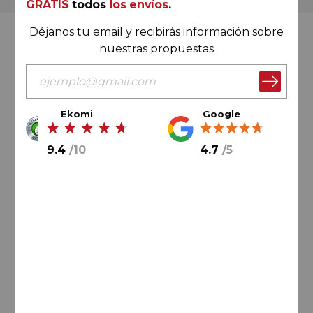
GRATIS
todos
los envíos
.
Déjanos tu email y recibirás información sobre
Valoración Ekomi
nuestras propuestas
Ekomi
Google
9.4
/
10
9.4
/
10
4.7
/
5
Cálculo sobre un total de
33046
valoraciones
Valoración Google